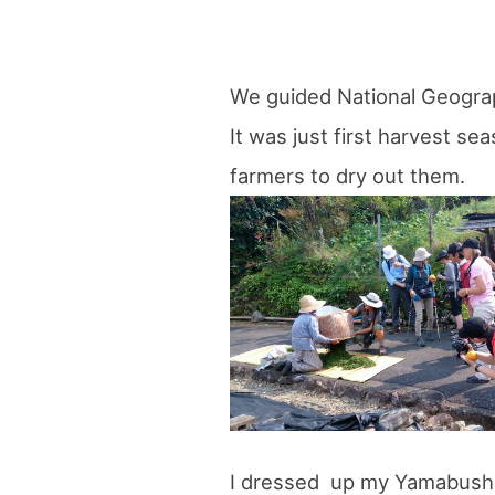
We guided National Geogra
It was just first harvest se
farmers to dry out them.
I dressed up my Yamabushi