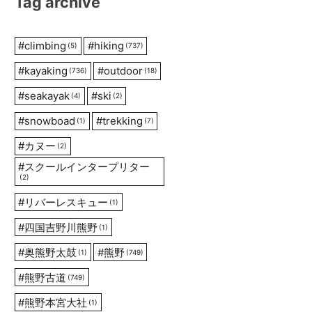
Tag archive
#
climbing
#
hiking
(5)
(737)
#
kayaking
#
outdoor
(736)
(18)
#
seakayak
#
ski
(4)
(2)
#
snowboad
#
trekking
(1)
(7)
#
カヌー
(2)
#
スクールインタープリター
(2)
#
リバーレスキュー
(1)
#
四国吉野川熊野
(1)
#
奥熊野太鼓
#
熊野
(1)
(749)
#
熊野古道
(749)
#
熊野本宮大社
(1)