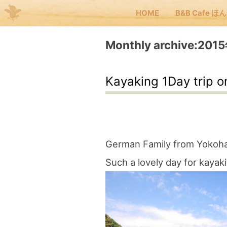
HOME
B&B Cafe ほ
Me
Monthly archive:20
JP
EN
Kayaking 1Day trip o
HOM
B&B
German Family from Yokoh
Such a lovely day for kayak
くま
くま