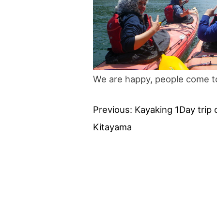
We are happy, people come to
Previous:
Kayaking 1Day trip 
投
Kitayama
稿
ナ
ビ