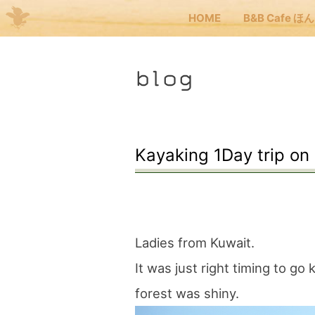
HOME
B&B Cafe ほ
Me
blog
JP
EN
HOM
Kayaking 1Day trip on
B&B
くま
Ladies from Kuwait.
It was just right timing to go 
くま
forest was shiny.