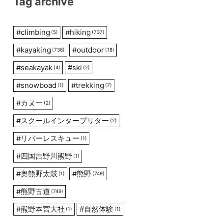
Tag archive
#
climbing
#
hiking
(5)
(737)
#
kayaking
#
outdoor
(736)
(18)
#
seakayak
#
ski
(4)
(2)
#
snowboad
#
trekking
(1)
(7)
#
カヌー
(2)
#
スクールインタープリター
(2)
#
リバーレスキュー
(1)
#
四国吉野川熊野
(1)
#
奥熊野太鼓
#
熊野
(1)
(749)
#
熊野古道
(749)
#
熊野本宮大社
#
自然体験
(1)
(1)