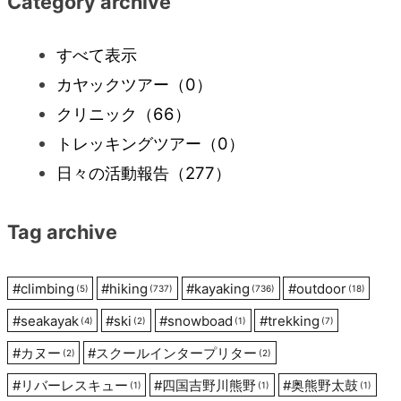
Category archive
ビ
すべて表示
カヤックツアー
（0）
ゲ
クリニック
（66）
ー
トレッキングツアー
（0）
日々の活動報告
（277）
シ
Tag archive
ョ
ン
#
climbing
#
hiking
#
kayaking
#
outdoor
(5)
(737)
(736)
(18)
#
seakayak
#
ski
#
snowboad
#
trekking
(4)
(2)
(1)
(7)
#
カヌー
#
スクールインタープリター
(2)
(2)
#
リバーレスキュー
#
四国吉野川熊野
#
奥熊野太鼓
(1)
(1)
(1)