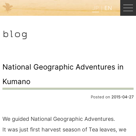
JP
EN
Menu
blog
JP
EN
HOME
National Geographic Adventures in
Kumano
B&B Cafe ほんぐう
Posted on
2015-04-27
くまのバックパッカーズ
We guided National Geographic Adventures.
くまのエクスペリエンス
It was just first harvest season of Tea leaves, we