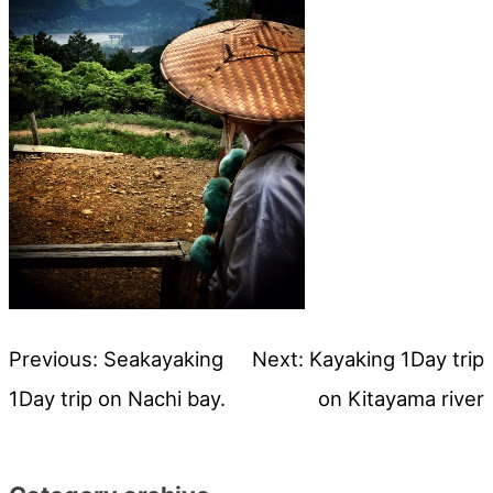
Previous:
Seakayaking
Next:
Kayaking 1Day trip
投
1Day trip on Nachi bay.
on Kitayama river
稿
ナ