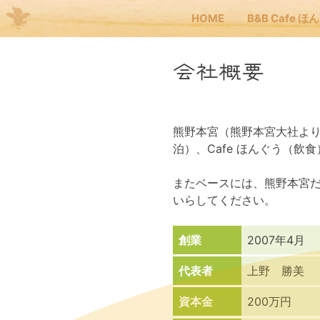
HOME
B&B Cafe ほ
Me
会社概要
JP
EN
熊野本宮（熊野本宮大社より
HOM
泊）、Cafe ほんぐう（
またベースには、熊野本宮
B&B
いらしてください。
くま
創業
2007年4月
代表者
上野 勝美
くま
資本金
200万円