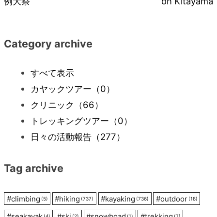
例大祭
on Kitayama
稿
ナ
Category archive
ビ
すべて表示
カヤックツアー
（0）
ゲ
クリニック
（66）
ー
トレッキングツアー
（0）
日々の活動報告
（277）
シ
Tag archive
ョ
ン
#
climbing
#
hiking
#
kayaking
#
outdoor
(5)
(737)
(736)
(18)
#
seakayak
#
ski
#
snowboad
#
trekking
(4)
(2)
(1)
(7)