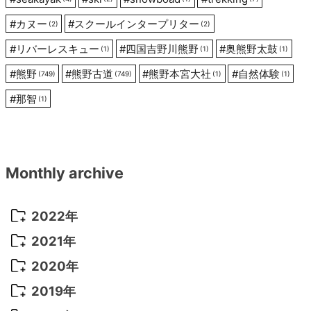
#
カヌー
#
スクールインタープリター
(2)
(2)
#
リバーレスキュー
#
四国吉野川熊野
#
奥熊野太鼓
(1)
(1)
(1)
#
熊野
#
熊野古道
#
熊野本宮大社
#
自然体験
(749)
(749)
(1)
(1)
#
那智
(1)
Monthly archive
2022年
2022年 10月
(1)
2021年
2022年 9月
(5)
2021年 12月
(8)
2020年
2022年 8月
(10)
2021年 11月
(5)
2020年 8月
(9)
2019年
2022年 7月
(11)
2021年 10月
(10)