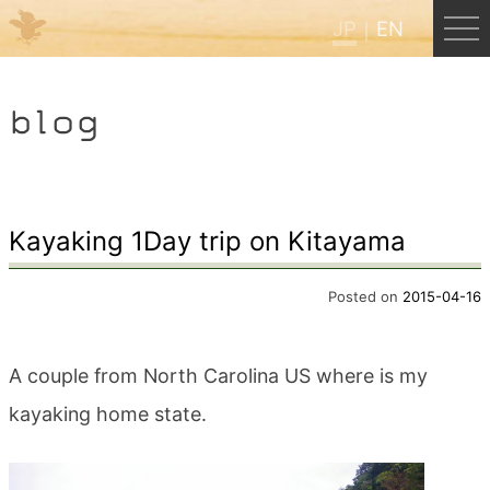
JP
EN
Menu
blog
JP
EN
HOME
Kayaking 1Day trip on Kitayama
B&B Cafe ほんぐう
Posted on
2015-04-16
くまのバックパッカーズ
A couple from North Carolina US where is my
kayaking home state.
くまのエクスペリエンス