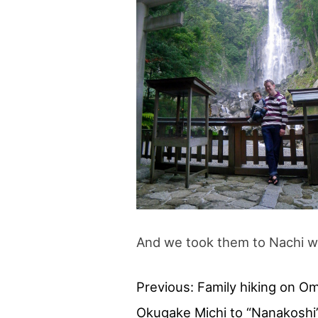
And we took them to Nachi wat
Previous:
Family hiking on O
投
Okugake Michi to “Nanakoshi