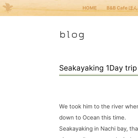
HOME
B&B Cafe ほ
Me
blog
JP
EN
HOM
Seakayaking 1Day trip
B&B
くま
We took him to the river whe
down to Ocean this time.
くま
Seakayaking in Nachi bay, th