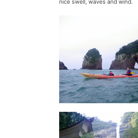
nice swell, waves and wind.
blog