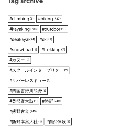
Tag archive
#
climbing
#
hiking
(5)
(737)
#
kayaking
#
outdoor
(736)
(18)
#
seakayak
#
ski
(4)
(2)
#
snowboad
#
trekking
(1)
(7)
#
カヌー
(2)
#
スクールインタープリター
(2)
#
リバーレスキュー
(1)
#
四国吉野川熊野
(1)
#
奥熊野太鼓
#
熊野
(1)
(749)
#
熊野古道
(749)
#
熊野本宮大社
#
自然体験
(1)
(1)