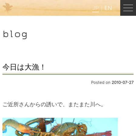
JP
EN
Menu
blog
JP
EN
HOME
今日は大漁！
B&B Cafe ほんぐう
Posted on
2010-07-27
くまのバックパッカーズ
ご近所さんからの誘いで、またまた川へ。
くまのエクスペリエンス