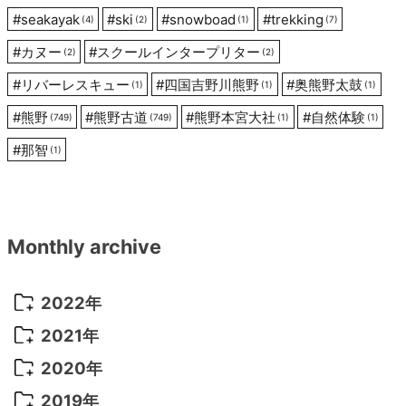
#
seakayak
#
ski
#
snowboad
#
trekking
(4)
(2)
(1)
(7)
#
カヌー
#
スクールインタープリター
(2)
(2)
#
リバーレスキュー
#
四国吉野川熊野
#
奥熊野太鼓
(1)
(1)
(1)
#
熊野
#
熊野古道
#
熊野本宮大社
#
自然体験
(749)
(749)
(1)
(1)
#
那智
(1)
Monthly archive
2022年
2022年 10月
(1)
2021年
2022年 9月
(5)
2021年 12月
(8)
2020年
2022年 8月
(10)
2021年 11月
(5)
2020年 8月
(9)
2019年