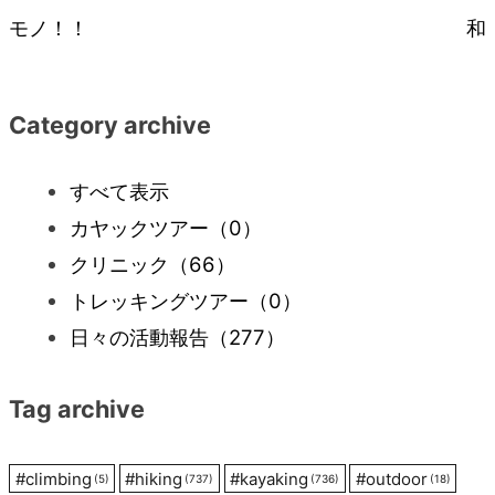
モノ！！
和
稿
ナ
Category archive
ビ
すべて表示
カヤックツアー
（0）
ゲ
クリニック
（66）
ー
トレッキングツアー
（0）
日々の活動報告
（277）
シ
Tag archive
ョ
ン
#
climbing
#
hiking
#
kayaking
#
outdoor
(5)
(737)
(736)
(18)