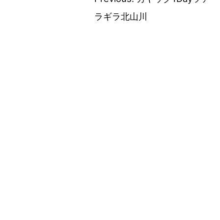
投
ラギラ北山川
稿
ナ
ビ
ゲ
ー
シ
ョ
ン