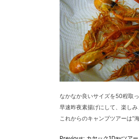
blog
なかなか良いサイズを50程取
早速昨夜素揚げにして、楽しみ
これからのキャンプツアーは”
Previous:
カヤック1Dayツア