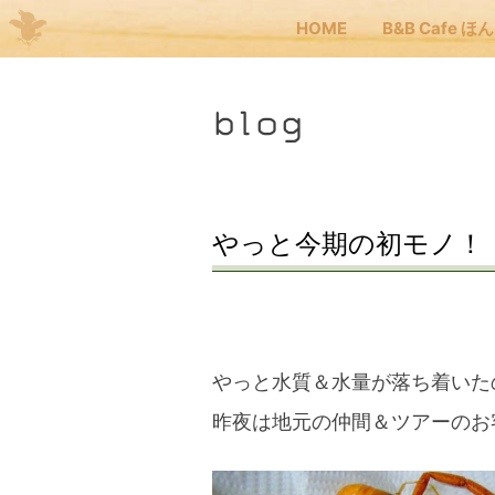
HOME
B&B Cafe ほ
Me
blog
JP
EN
HOM
やっと今期の初モノ！
B&B
くま
やっと水質＆水量が落ち着いた
昨夜は地元の仲間＆ツアーのお
くま