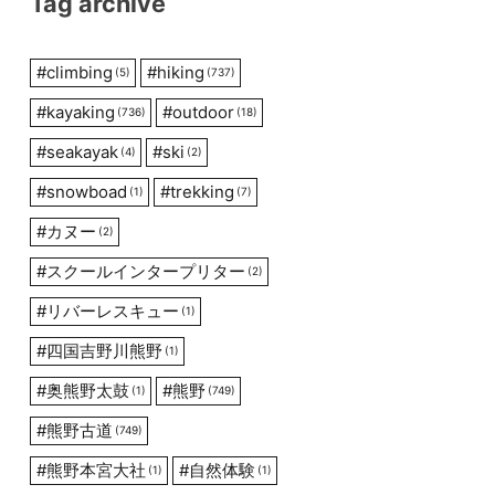
Tag archive
#
climbing
#
hiking
(5)
(737)
#
kayaking
#
outdoor
(736)
(18)
#
seakayak
#
ski
(4)
(2)
#
snowboad
#
trekking
(1)
(7)
#
カヌー
(2)
#
スクールインタープリター
(2)
#
リバーレスキュー
(1)
#
四国吉野川熊野
(1)
#
奥熊野太鼓
#
熊野
(1)
(749)
#
熊野古道
(749)
#
熊野本宮大社
#
自然体験
(1)
(1)