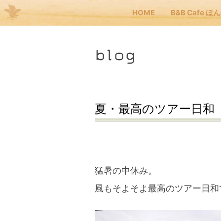
HOME
B&B Cafe ほ
Me
blog
JP
EN
HOM
夏・最高のツアー日和
B&B
くま
猛暑の中休み。
風もそよそよ最高のツアー日和
くま