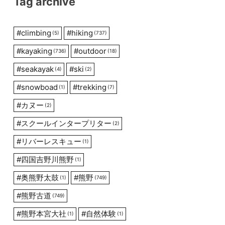
Tag archive
#
climbing
#
hiking
(5)
(737)
#
kayaking
#
outdoor
(736)
(18)
#
seakayak
#
ski
(4)
(2)
#
snowboad
#
trekking
(1)
(7)
#
カヌー
(2)
#
スクールインタープリター
(2)
#
リバーレスキュー
(1)
#
四国吉野川熊野
(1)
#
奥熊野太鼓
#
熊野
(1)
(749)
#
熊野古道
(749)
#
熊野本宮大社
#
自然体験
(1)
(1)