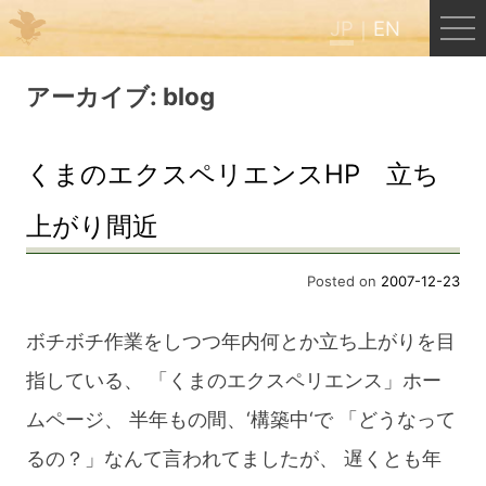
JP
EN
Menu
アーカイブ:
blog
JP
EN
くまのエクスペリエンスHP 立ち
上がり間近
HOME
Posted on
2007-12-23
B&B Cafe ほんぐう
ボチボチ作業をしつつ年内何とか立ち上がりを目
くまのバックパッカーズ
指している、 「くまのエクスペリエンス」ホー
ムページ、 半年もの間、‘構築中‘で 「どうなって
くまのエクスペリエンス
るの？」なんて言われてましたが、 遅くとも年