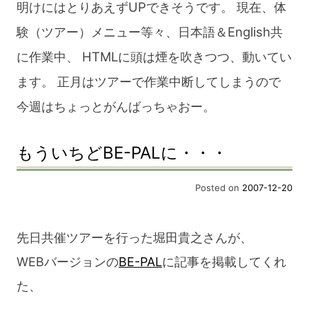
明けにはとりあえずUPできそうです。 現在、体
blog
験（ツアー）メニュー等々、日本語＆English共
に作業中、 HTMLに頭は煙を吹きつつ、動いてい
ます。 正月はツアーで作業中断してしまうので
今週はちょっとがんばっちゃおー。
もういちどBE-PALに・・・
Posted on
2007-12-20
先日共催ツアーを行った堀田貴之さんが、
WEBバージョンの
BE-PAL
に記事を掲載してくれ
た、