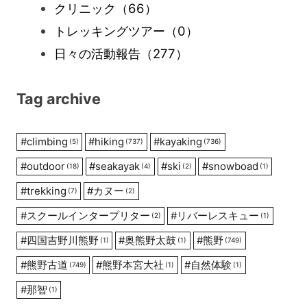
クリニック
（66）
トレッキングツアー
（0）
日々の活動報告
（277）
Tag archive
#
climbing
#
hiking
#
kayaking
(5)
(737)
(736)
#
outdoor
#
seakayak
#
ski
#
snowboad
(18)
(4)
(2)
(1)
#
trekking
#
カヌー
(7)
(2)
#
スクールインタープリター
#
リバーレスキュー
(2)
(1)
#
四国吉野川熊野
#
奥熊野太鼓
#
熊野
(1)
(1)
(749)
#
熊野古道
#
熊野本宮大社
#
自然体験
(749)
(1)
(1)
#
那智
(1)