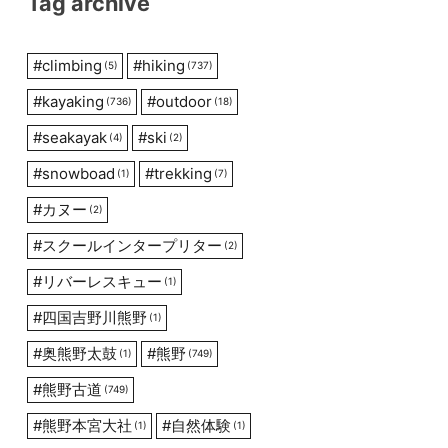
Tag archive
#
climbing
#
hiking
(5)
(737)
#
kayaking
#
outdoor
(736)
(18)
#
seakayak
#
ski
(4)
(2)
#
snowboad
#
trekking
(1)
(7)
#
カヌー
(2)
#
スクールインタープリター
(2)
#
リバーレスキュー
(1)
#
四国吉野川熊野
(1)
#
奥熊野太鼓
#
熊野
(1)
(749)
#
熊野古道
(749)
#
熊野本宮大社
#
自然体験
(1)
(1)