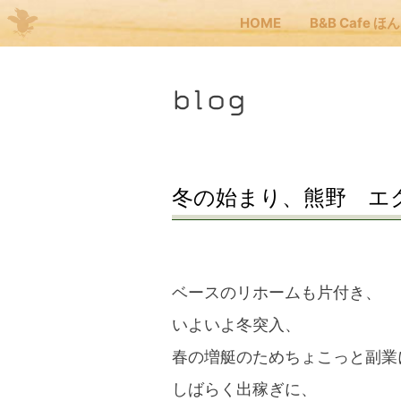
HOME
B&B Cafe ほ
Me
blog
JP
EN
HOM
冬の始まり、熊野 エ
B&B
ベースのリホームも片付き、
くま
いよいよ冬突入、
春の増艇のためちょこっと副業
くま
しばらく出稼ぎに、