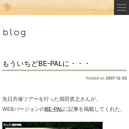
JP
EN
Menu
blog
JP
EN
HOME
もういちどBE-PALに・・・
B&B Cafe ほんぐう
Posted on
2007-12-20
くまのバックパッカーズ
先日共催ツアーを行った堀田貴之さんが、
WEBバージョンの
BE-PAL
に記事を掲載してくれた、
くまのエクスペリエンス