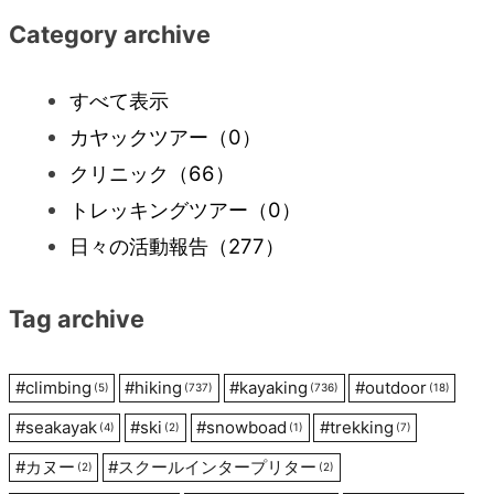
ナ
Category archive
ビ
すべて表示
カヤックツアー
（0）
ゲ
クリニック
（66）
ー
トレッキングツアー
（0）
日々の活動報告
（277）
シ
Tag archive
ョ
ン
#
climbing
#
hiking
#
kayaking
#
outdoor
(5)
(737)
(736)
(18)
#
seakayak
#
ski
#
snowboad
#
trekking
(4)
(2)
(1)
(7)
#
カヌー
#
スクールインタープリター
(2)
(2)