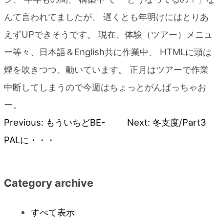
blog
んて言われてましたが、 遅くとも年明けにはとりあ
えずUPできそうです。 現在、体験（ツアー）メニュ
ー等々、日本語＆English共に作業中、 HTMLに頭は
煙を吹きつつ、動いています。 正月はツアーで作業
中断してしまうので今週はちょっとがんばっちゃお
ー。
Previous:
もういちどBE-
Next:
冬支度/Part3
投
PALに・・・
稿
ナ
Category archive
ビ
すべて表示