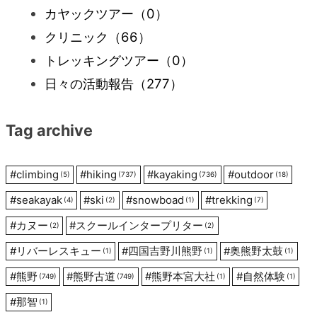
カヤックツアー
（0）
ゲ
クリニック
（66）
ー
トレッキングツアー
（0）
日々の活動報告
（277）
シ
Tag archive
ョ
ン
#
climbing
#
hiking
#
kayaking
#
outdoor
(5)
(737)
(736)
(18)
#
seakayak
#
ski
#
snowboad
#
trekking
(4)
(2)
(1)
(7)
#
カヌー
#
スクールインタープリター
(2)
(2)
#
リバーレスキュー
#
四国吉野川熊野
#
奥熊野太鼓
(1)
(1)
(1)
#
熊野
#
熊野古道
#
熊野本宮大社
#
自然体験
(749)
(749)
(1)
(1)
#
那智
(1)