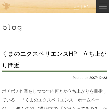
JP
EN
Menu
blog
JP
EN
HOME
くまのエクスペリエンスHP 立ち上が
り間近
B&B Cafe ほんぐう
Posted on
2007-12-23
くまのバックパッカーズ
ボチボチ作業をしつつ年内何とか立ち上がりを目指し
くまのエクスペリエンス
ている、 「くまのエクスペリエンス」ホームペー
ジ、 半年もの間、‘構築中‘で 「どうなってるの？」な