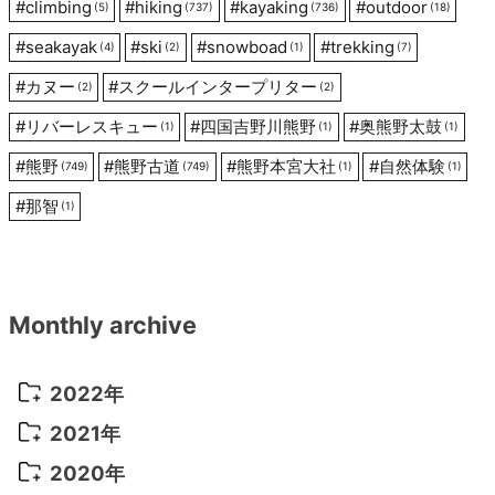
ン
#
climbing
#
hiking
#
kayaking
#
outdoor
(5)
(737)
(736)
(18)
#
seakayak
#
ski
#
snowboad
#
trekking
(4)
(2)
(1)
(7)
#
カヌー
#
スクールインタープリター
(2)
(2)
#
リバーレスキュー
#
四国吉野川熊野
#
奥熊野太鼓
(1)
(1)
(1)
#
熊野
#
熊野古道
#
熊野本宮大社
#
自然体験
(749)
(749)
(1)
(1)
#
那智
(1)
Monthly archive
2022年
2022年 10月
(1)
2021年
2022年 9月
(5)
2021年 12月
(8)
2020年