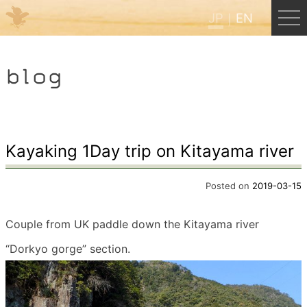
JP
EN
Menu
blog
JP
EN
HOME
Kayaking 1Day trip on Kitayama river
B&B Cafe ほんぐう
Posted on
2019-03-15
Couple from UK paddle down the Kitayama river
くまのバックパッカーズ
“Dorkyo gorge” section.
くまのエクスペリエンス