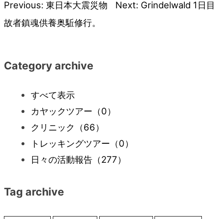
Previous:
東日本大震災物
Next:
Grindelwald 1日目
投
故者鎮魂供養奥駈修行。
稿
ナ
Category archive
ビ
すべて表示
カヤックツアー
（0）
ゲ
クリニック
（66）
ー
トレッキングツアー
（0）
日々の活動報告
（277）
シ
Tag archive
ョ