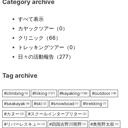
ナ
Category archive
ビ
すべて表示
カヤックツアー
（0）
ゲ
クリニック
（66）
ー
トレッキングツアー
（0）
日々の活動報告
（277）
シ
Tag archive
ョ
ン
#
climbing
#
hiking
#
kayaking
#
outdoor
(5)
(737)
(736)
(18)
#
seakayak
#
ski
#
snowboad
#
trekking
(4)
(2)
(1)
(7)
#
カヌー
#
スクールインタープリター
(2)
(2)
#
リバーレスキュー
#
四国吉野川熊野
#
奥熊野太鼓
(1)
(1)
(1)