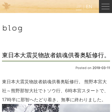
JP
EN
Menu
blog
JP
EN
HOME
東日本大震災物故者鎮魂供養奥駈修行。
B&B Cafe ほんぐう
Posted on
2019-03-11
東日本大震災物故者鎮魂供養奥駈修行。 熊野本宮大
くまのバックパッカーズ
社～熊野那智大社でトソウ行、6時本宮スタートで、
17時半に那智へたどり着き、無事に終わりました。
くまのエクスペリエンス