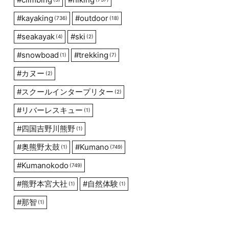
#
kayaking
#
outdoor
(736)
(18)
#
seakayak
#
ski
(4)
(2)
#
snowboad
#
trekking
(1)
(7)
#
カヌー
(2)
#
スクールインタープリター
(2)
#
リバーレスキュー
(1)
#
四国吉野川熊野
(1)
#
奥熊野太鼓
#
Kumano
(1)
(749)
#
Kumanokodo
(749)
#
熊野本宮大社
#
自然体験
(1)
(1)
#
那智
(1)