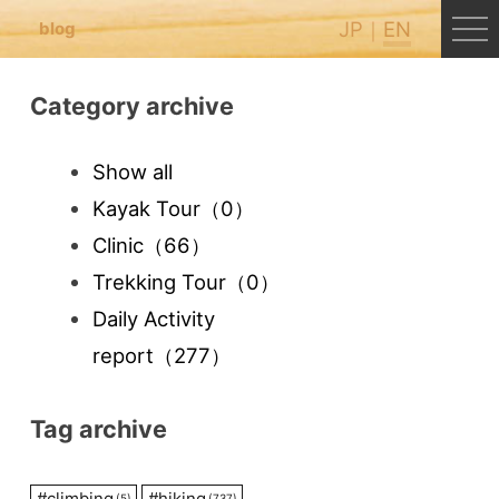
JP
EN
blog
Category archive
Show all
Kayak Tour
（0）
Clinic
（66）
Trekking Tour
（0）
Daily Activity
report
（277）
Tag archive
#
climbing
#
hiking
(5)
(737)