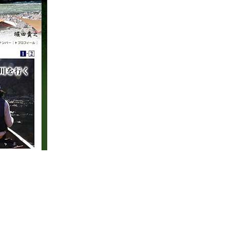
If you are viewing this from a smartphone,
please use the QR code here.