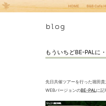
HOME
B&B Cafe 
Me
blog
JP
EN
HOM
もういちどBE-PALに
B&B 
Kuma
先日共催ツアーを行った堀田貴
WEBバージョンの
BE-PAL
に記
Kuma