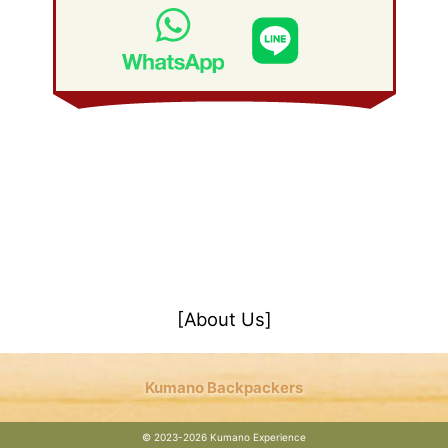
[About Us]
Kumano Backpackers
©
2023-2026 Kumano Experience