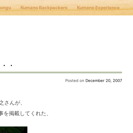
Hongu
Kumano Backpackers
Kumano Experience
nu
E
・・・
Cafe Hongu
Posted on
December 20, 2007
no Backpackers
之さんが、
事を掲載してくれた、
no Experience