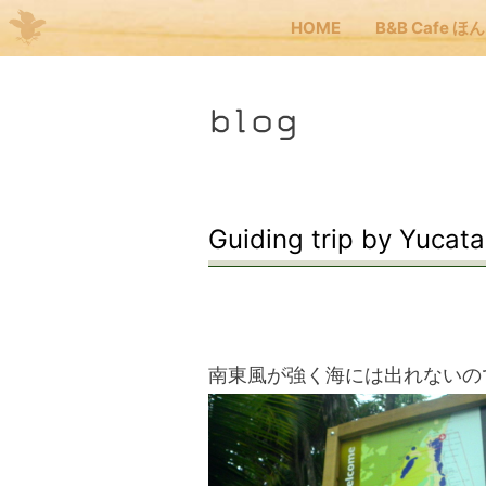
HOME
B&B Cafe ほ
Me
blog
JP
EN
HOM
Guiding trip by Yucat
B&B
くま
南東風が強く海には出れないので、
くま