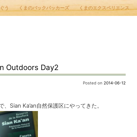
んぐう
くまのバックパッカーズ
くまのエクスペリエンス
nu
E
an Outdoors Day2
 Cafe ほんぐう
Posted on
2014-06-12
のバックパッカーズ
Sian Ka’an自然保護区にやってきた。
のエクスペリエンス