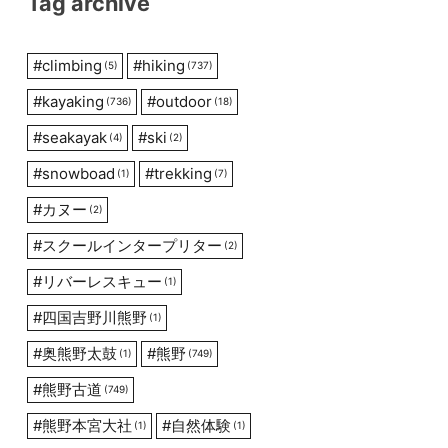
Tag archive
#
climbing
#
hiking
(5)
(737)
#
kayaking
#
outdoor
(736)
(18)
#
seakayak
#
ski
(4)
(2)
#
snowboad
#
trekking
(1)
(7)
#
カヌー
(2)
#
スクールインタープリター
(2)
#
リバーレスキュー
(1)
#
四国吉野川熊野
(1)
#
奥熊野太鼓
#
熊野
(1)
(749)
#
熊野古道
(749)
#
熊野本宮大社
#
自然体験
(1)
(1)