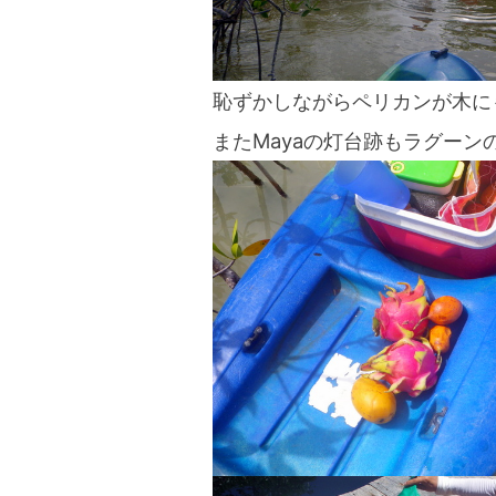
恥ずかしながらペリカンが木に
またMayaの灯台跡もラグー