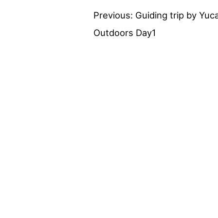
Previous:
Guiding trip by Yuc
投
Outdoors Day1
稿
ナ
ビ
ゲ
ー
シ
ョ