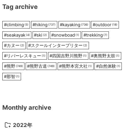
Tag archive
ョ
ン
#
climbing
#
hiking
#
kayaking
#
outdoor
(5)
(737)
(736)
(18)
#
seakayak
#
ski
#
snowboad
#
trekking
(4)
(2)
(1)
(7)
#
カヌー
#
スクールインタープリター
(2)
(2)
#
リバーレスキュー
#
四国吉野川熊野
#
奥熊野太鼓
(1)
(1)
(1)
#
熊野
#
熊野古道
#
熊野本宮大社
#
自然体験
(749)
(749)
(1)
(1)
#
那智
(1)
Monthly archive
2022年