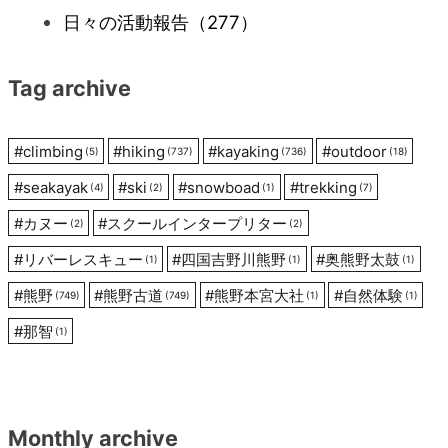
日々の活動報告
（277）
シ
Tag archive
ョ
ン
#
climbing
#
hiking
#
kayaking
#
outdoor
(5)
(737)
(736)
(18)
#
seakayak
#
ski
#
snowboad
#
trekking
(4)
(2)
(1)
(7)
#
カヌー
#
スクールインタープリター
(2)
(2)
#
リバーレスキュー
#
四国吉野川熊野
#
奥熊野太鼓
(1)
(1)
(1)
#
熊野
#
熊野古道
#
熊野本宮大社
#
自然体験
(749)
(749)
(1)
(1)
#
那智
(1)
Monthly archive