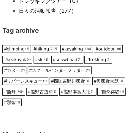
ー
トレッキングツアー
（0）
日々の活動報告
（277）
シ
Tag archive
ョ
ン
#
climbing
#
hiking
#
kayaking
#
outdoor
(5)
(737)
(736)
(18)
#
seakayak
#
ski
#
snowboad
#
trekking
(4)
(2)
(1)
(7)
#
カヌー
#
スクールインタープリター
(2)
(2)
#
リバーレスキュー
#
四国吉野川熊野
#
奥熊野太鼓
(1)
(1)
(1)
#
熊野
#
熊野古道
#
熊野本宮大社
#
自然体験
(749)
(749)
(1)
(1)
#
那智
(1)