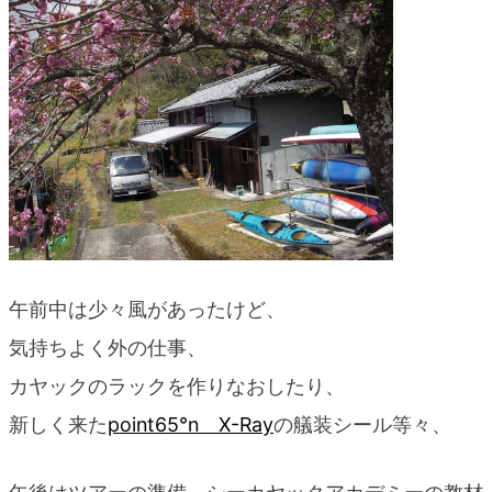
blog
午前中は少々風があったけど、
気持ちよく外の仕事、
カヤックのラックを作りなおしたり、
新しく来た
point65°n X-Ray
の艤装シール等々、