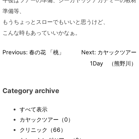
午後はツアーの準備、シーカヤックアカデミーの教材
準備等、
もうちょっとスローでもいいと思うけど、
こんな時もあっていいかなぁ。
Previous:
春の花 「桃」
Next:
カヤックツアー
投
1Day （熊野川）
稿
ナ
Category archive
ビ
すべて表示
カヤックツアー
（0）
ゲ
クリニック
（66）