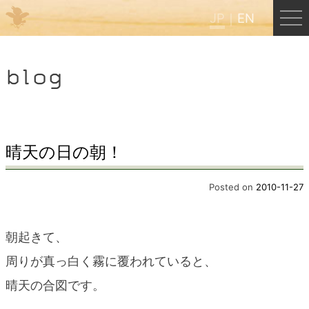
JP
EN
Menu
blog
JP
EN
HOME
晴天の日の朝！
B&B Cafe ほんぐう
Posted on
2010-11-27
くまのバックパッカーズ
朝起きて、
周りが真っ白く霧に覆われていると、
くまのエクスペリエンス
晴天の合図です。