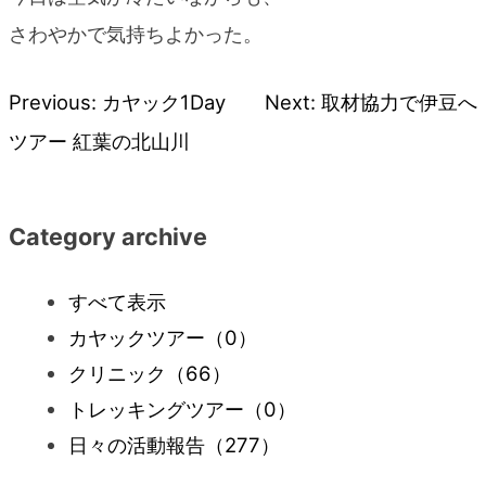
さわやかで気持ちよかった。
Previous:
カヤック1Day
Next:
取材協力で伊豆へ
投
ツアー 紅葉の北山川
稿
ナ
Category archive
ビ
すべて表示
カヤックツアー
（0）
ゲ
クリニック
（66）
ー
トレッキングツアー
（0）
日々の活動報告
（277）
シ