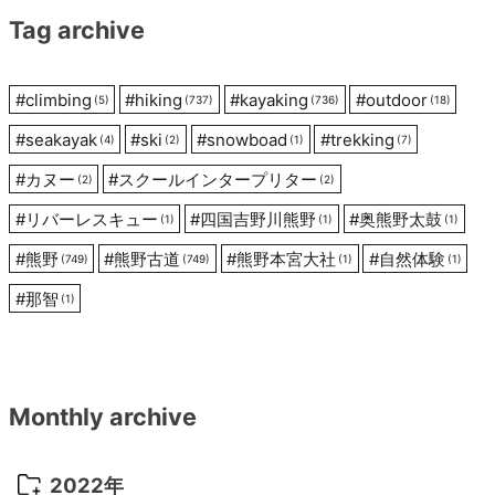
Tag archive
ョ
ン
#
climbing
#
hiking
#
kayaking
#
outdoor
(5)
(737)
(736)
(18)
#
seakayak
#
ski
#
snowboad
#
trekking
(4)
(2)
(1)
(7)
#
カヌー
#
スクールインタープリター
(2)
(2)
#
リバーレスキュー
#
四国吉野川熊野
#
奥熊野太鼓
(1)
(1)
(1)
#
熊野
#
熊野古道
#
熊野本宮大社
#
自然体験
(749)
(749)
(1)
(1)
#
那智
(1)
Monthly archive
2022年