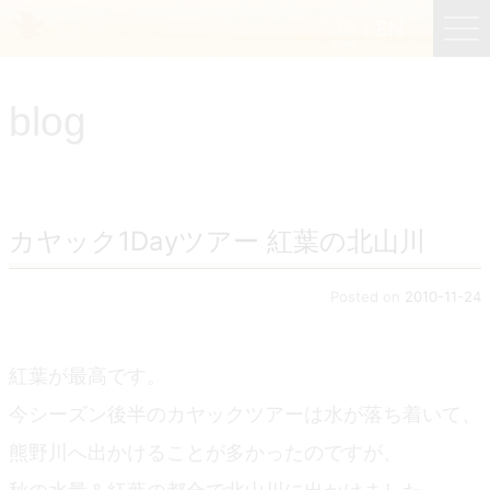
JP
EN
Menu
blog
JP
EN
HOME
カヤック1Dayツアー 紅葉の北山川
B&B Cafe ほんぐう
Posted on
2010-11-24
くまのバックパッカーズ
紅葉が最高です。
今シーズン後半のカヤックツアーは水が落ち着いて、
くまのエクスペリエンス
熊野川へ出かけることが多かったのですが、