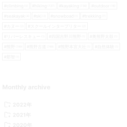
ン
#
climbing
#
hiking
#
kayaking
#
outdoor
(5)
(737)
(736)
(18)
#
seakayak
#
ski
#
snowboad
#
trekking
(4)
(2)
(1)
(7)
#
カヌー
#
スクールインタープリター
(2)
(2)
#
リバーレスキュー
#
四国吉野川熊野
#
奥熊野太鼓
(1)
(1)
(1)
#
熊野
#
熊野古道
#
熊野本宮大社
#
自然体験
(749)
(749)
(1)
(1)
#
那智
(1)
Monthly archive
2022年
2022年 10月
(1)
2021年
2022年 9月
(5)
2021年 12月
(8)
2020年