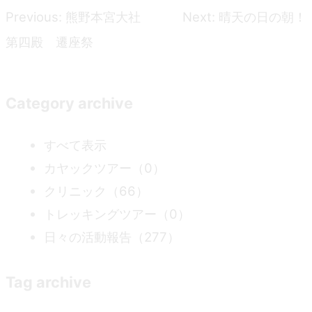
Previous:
熊野本宮大社
Next:
晴天の日の朝！
投
第四殿 遷座祭
稿
ナ
Category archive
ビ
すべて表示
カヤックツアー
（0）
ゲ
クリニック
（66）
ー
トレッキングツアー
（0）
日々の活動報告
（277）
シ
Tag archive
ョ