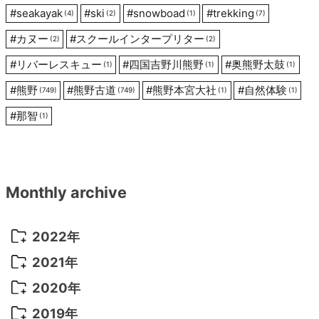
#
seakayak
#
ski
#
snowboad
#
trekking
(4)
(2)
(1)
(7)
#
カヌー
#
スクールインタープリター
(2)
(2)
#
リバーレスキュー
#
四国吉野川熊野
#
奥熊野太鼓
(1)
(1)
(1)
#
熊野
#
熊野古道
#
熊野本宮大社
#
自然体験
(749)
(749)
(1)
(1)
#
那智
(1)
Monthly archive
2022年
2022年 10月
(1)
2021年
2022年 9月
(5)
2021年 12月
(8)
2020年
2022年 8月
(10)
2021年 11月
(5)
2020年 8月
(9)
2019年