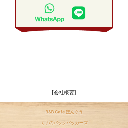
2009年 1月
(19)
2008年 2月
(20)
2008年 1月
(21)
[会社概要]
B&B Cafe ほんぐう
くまのバックパッカーズ