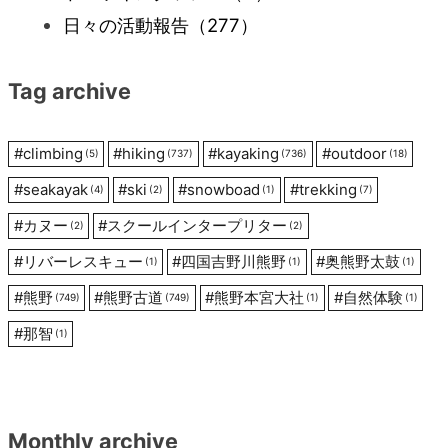
ー
日々の活動報告
（277）
シ
Tag archive
ョ
#
climbing
#
hiking
#
kayaking
#
outdoor
(5)
(737)
(736)
(18)
ン
#
seakayak
#
ski
#
snowboad
#
trekking
(4)
(2)
(1)
(7)
#
カヌー
#
スクールインタープリター
(2)
(2)
#
リバーレスキュー
#
四国吉野川熊野
#
奥熊野太鼓
(1)
(1)
(1)
#
熊野
#
熊野古道
#
熊野本宮大社
#
自然体験
(749)
(749)
(1)
(1)
#
那智
(1)
Monthly archive