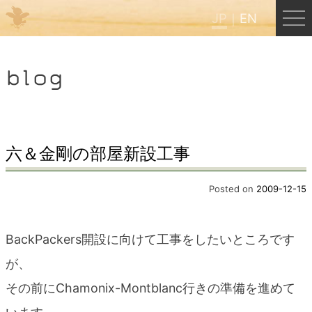
JP
EN
Menu
blog
JP
EN
HOME
六＆金剛の部屋新設工事
B&B Cafe ほんぐう
Posted on
2009-12-15
くまのバックパッカーズ
BackPackers開設に向けて工事をしたいところです
が、
くまのエクスペリエンス
その前にChamonix-Montblanc行きの準備を進めて