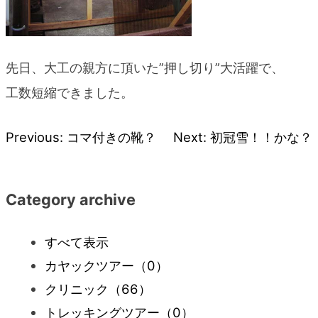
先日、大工の親方に頂いた”押し切り”大活躍で、
工数短縮できました。
Previous:
コマ付きの靴？
Next:
初冠雪！！かな？
投
稿
Category archive
ナ
すべて表示
ビ
カヤックツアー
（0）
クリニック
（66）
ゲ
トレッキングツアー
（0）