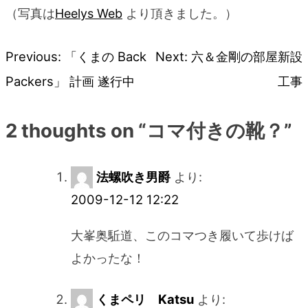
（写真は
Heelys Web
より頂きました。）
Previous:
「くまの Back
Next:
六＆金剛の部屋新設
投
Packers」 計画 遂行中
工事
稿
2 thoughts on “
コマ付きの靴？
”
ナ
ビ
法螺吹き男爵
より:
2009-12-12 12:22
ゲ
大峯奥駈道、このコマつき履いて歩けば
ー
よかったな！
シ
くまペリ Katsu
より: