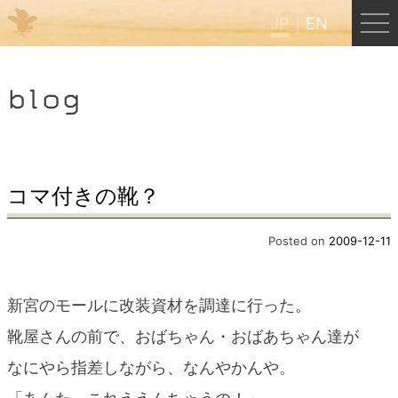
JP
EN
Menu
blog
JP
EN
HOME
コマ付きの靴？
B&B Cafe ほんぐう
Posted on
2009-12-11
くまのバックパッカーズ
新宮のモールに改装資材を調達に行った。
靴屋さんの前で、おばちゃん・おばあちゃん達が
くまのエクスペリエンス
なにやら指差しながら、なんやかんや。