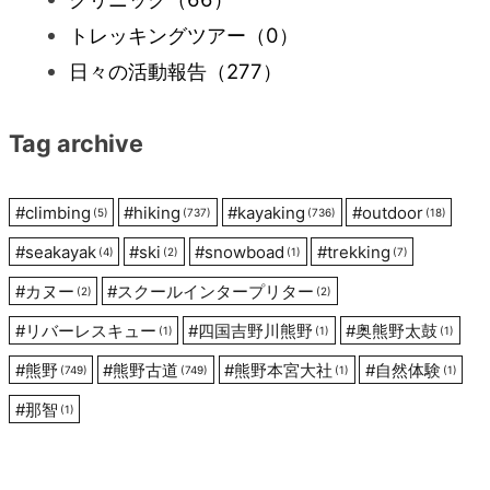
トレッキングツアー
（0）
日々の活動報告
（277）
Tag archive
#
climbing
#
hiking
#
kayaking
#
outdoor
(5)
(737)
(736)
(18)
#
seakayak
#
ski
#
snowboad
#
trekking
(4)
(2)
(1)
(7)
#
カヌー
#
スクールインタープリター
(2)
(2)
#
リバーレスキュー
#
四国吉野川熊野
#
奥熊野太鼓
(1)
(1)
(1)
#
熊野
#
熊野古道
#
熊野本宮大社
#
自然体験
(749)
(749)
(1)
(1)
#
那智
(1)