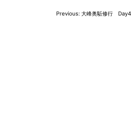
Previous:
大峰奥駈修行 Day
投
稿
ナ
ビ
ゲ
ー
シ
ョ