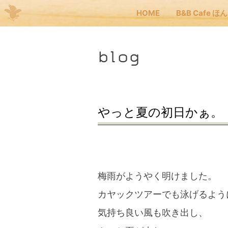
HOME
B&B Cafe ほ
Me
blog
JP
EN
HOM
やっと夏の初日かぁ。
B&B
くま
梅雨がようやく明けました。
カヤックツアーでも泳げるよう
くま
気持ち良い風も吹き出し、