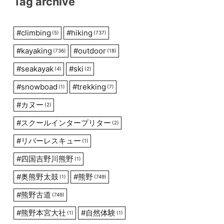
Tag archive
#
climbing
#
hiking
(5)
(737)
#
kayaking
#
outdoor
(736)
(18)
#
seakayak
#
ski
(4)
(2)
#
snowboad
#
trekking
(1)
(7)
#
カヌー
(2)
#
スクールインタープリター
(2)
#
リバーレスキュー
(1)
#
四国吉野川熊野
(1)
#
奥熊野太鼓
#
熊野
(1)
(749)
#
熊野古道
(749)
#
熊野本宮大社
#
自然体験
(1)
(1)