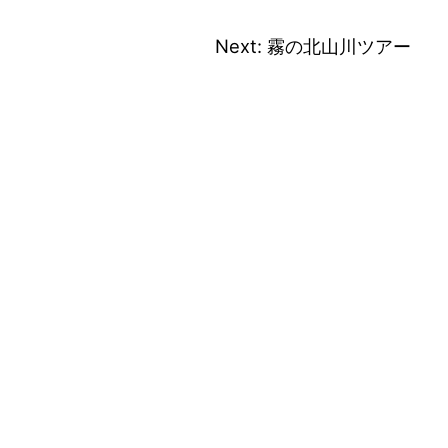
4
Next:
霧の北山川ツアー