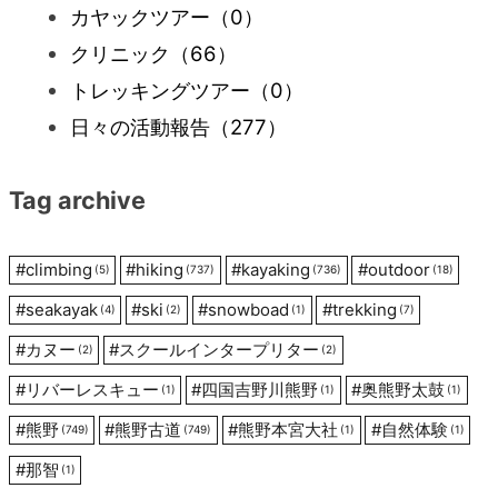
カヤックツアー
（0）
ゲ
クリニック
（66）
ー
トレッキングツアー
（0）
日々の活動報告
（277）
シ
Tag archive
ョ
ン
#
climbing
#
hiking
#
kayaking
#
outdoor
(5)
(737)
(736)
(18)
#
seakayak
#
ski
#
snowboad
#
trekking
(4)
(2)
(1)
(7)
#
カヌー
#
スクールインタープリター
(2)
(2)
#
リバーレスキュー
#
四国吉野川熊野
#
奥熊野太鼓
(1)
(1)
(1)
#
熊野
#
熊野古道
#
熊野本宮大社
#
自然体験
(749)
(749)
(1)
(1)
#
那智
(1)