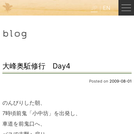
JP
EN
Menu
blog
JP
EN
HOME
大峰奥駈修行 Day4
B&B Cafe ほんぐう
Posted on
2009-08-01
くまのバックパッカーズ
のんびりした朝、
7時頃前鬼「小中坊」を出発し、
くまのエクスペリエンス
車道を前鬼口へ、