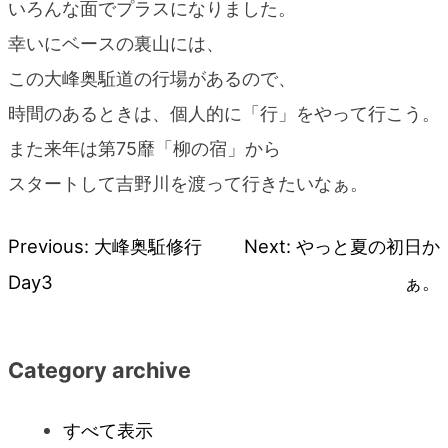
いろんな面でプラスになりました。
幸いにベースの裏山には、
この大峰奥駈道の行場があるので、
時間のあるときは、個人的に「行」をやって行こう。
また来年は第75靡「柳の宿」から
スタートして吉野川を渡って行きたいなぁ。
Previous:
大峰奥駈修行
Next:
やっと夏の初日か
投
Day3
ぁ。
稿
ナ
Category archive
ビ
すべて表示