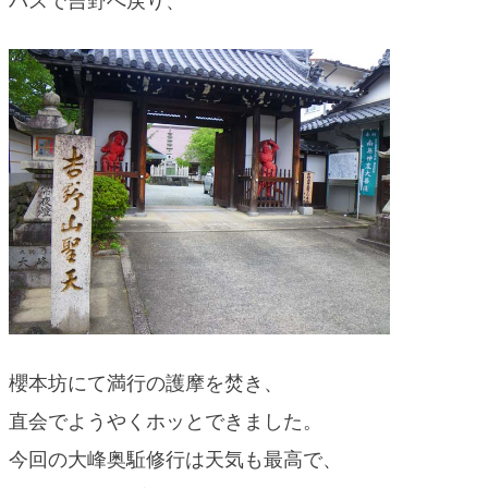
バスで吉野へ戻り、
blog
櫻本坊にて満行の護摩を焚き、
直会でようやくホッとできました。
今回の大峰奥駈修行は天気も最高で、