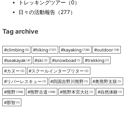
トレッキングツアー
（0）
日々の活動報告
（277）
Tag archive
#
climbing
#
hiking
#
kayaking
#
outdoor
(5)
(737)
(736)
(18)
#
seakayak
#
ski
#
snowboad
#
trekking
(4)
(2)
(1)
(7)
#
カヌー
#
スクールインタープリター
(2)
(2)
#
リバーレスキュー
#
四国吉野川熊野
#
奥熊野太鼓
(1)
(1)
(1)
#
熊野
#
熊野古道
#
熊野本宮大社
#
自然体験
(749)
(749)
(1)
(1)
#
那智
(1)