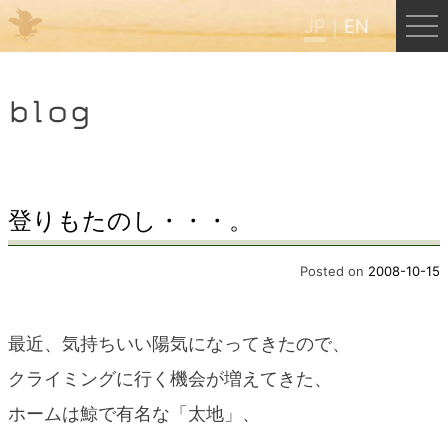
JP
EN
Menu
blog
JP
EN
HOME
登りもたのし・・・。
B&B Cafe ほんぐう
Posted on
2008-10-15
くまのバックパッカーズ
最近、気持ちいい陽気になってきたので、
クライミングに行く機会が増えてきた、
くまのエクスペリエンス
ホームは鯨で有名な「太地」、