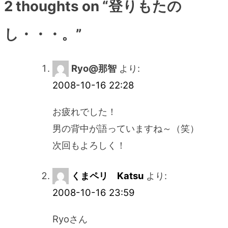
ビ
2 thoughts on “
登りもたの
ゲ
し・・・。
”
ー
Ryo@那智
より:
シ
2008-10-16 22:28
ョ
お疲れでした！
男の背中が語っていますね～（笑）
ン
次回もよろしく！
くまペリ Katsu
より:
2008-10-16 23:59
Ryoさん