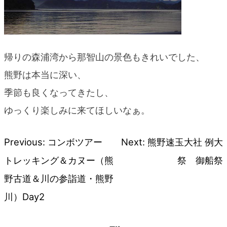
帰りの森浦湾から那智山の景色もきれいでした、
熊野は本当に深い、
季節も良くなってきたし、
ゆっくり楽しみに来てほしいなぁ。
Previous:
コンボツアー
Next:
熊野速玉大社 例大
投
トレッキング＆カヌー（熊
祭 御船祭
稿
野古道＆川の参詣道・熊野
川）Day2
ナ