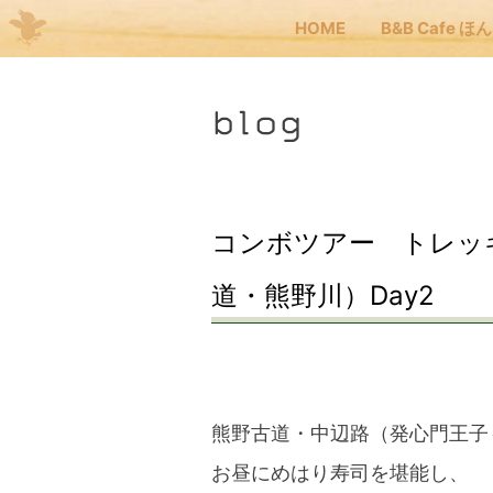
HOME
B&B Cafe ほ
Me
blog
JP
EN
HOM
コンボツアー トレッ
道・熊野川）Day2
B&B
くま
熊野古道・中辺路（発心門王子
くま
お昼にめはり寿司を堪能し、