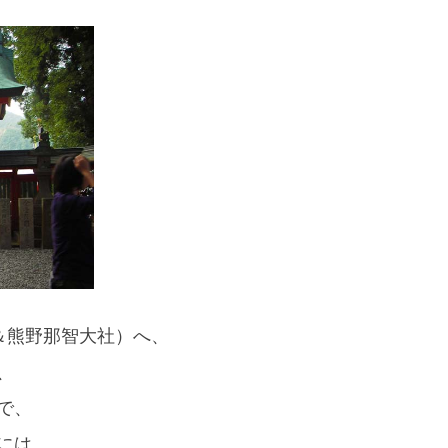
スマートフォンからご覧いただく場合は、
こちらのQRコードをご利用ください
＆熊野那智大社）へ、
、
で、
には