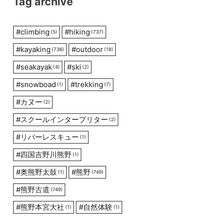
Tag archive
#
climbing
#
hiking
(5)
(737)
#
kayaking
#
outdoor
(736)
(18)
#
seakayak
#
ski
(4)
(2)
#
snowboad
#
trekking
(1)
(7)
#
カヌー
(2)
#
スクールインタープリター
(2)
#
リバーレスキュー
(1)
#
四国吉野川熊野
(1)
#
奥熊野太鼓
#
熊野
(1)
(749)
#
熊野古道
(749)
#
熊野本宮大社
#
自然体験
(1)
(1)