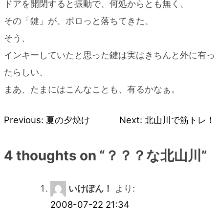
ドアを開閉すると振動で、何処からとも無く、
その「鍵」が、ポロっと落ちてきた、
そう、
インキーしていたと思った鍵は実はきちんと外に有っ
たらしい、
まあ、たまにはこんなことも、有るかなぁ。
Previous:
夏の夕焼け
Next:
北山川で筋トレ！
投
稿
4 thoughts on “
？？？な北山川
”
ナ
いけぽん！
より:
ビ
2008-07-22 21:34