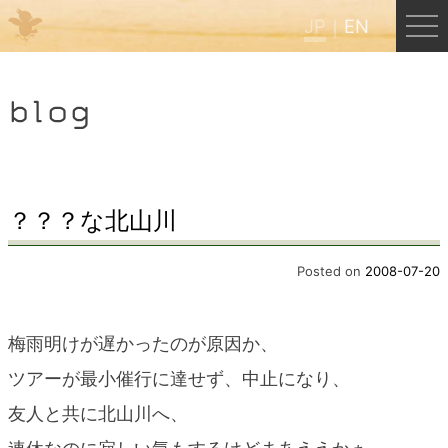
JP
EN
Menu
blog
JP
EN
HOME
？？？な北山川
B&B Cafe ほんぐう
Posted on
2008-07-20
くまのバックパッカーズ
梅雨明けが遅かったのが原因か、
ツアーが最小催行に達せず、中止になり、
くまのエクスペリエンス
友人と共に北山川へ、