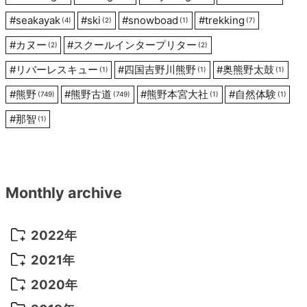
#
seakayak
#
ski
#
snowboad
#
trekking
(4)
(2)
(1)
(7)
#
カヌー
#
スクールインタープリター
(2)
(2)
#
リバーレスキュー
#
四国吉野川熊野
#
奥熊野太鼓
(1)
(1)
(1)
#
熊野
#
熊野古道
#
熊野本宮大社
#
自然体験
(749)
(749)
(1)
(1)
#
那智
(1)
Monthly archive
2022年
2022年 10月
(1)
2021年
2022年 9月
(5)
2021年 12月
(8)
2020年
2022年 8月
(10)
2021年 11月
(5)