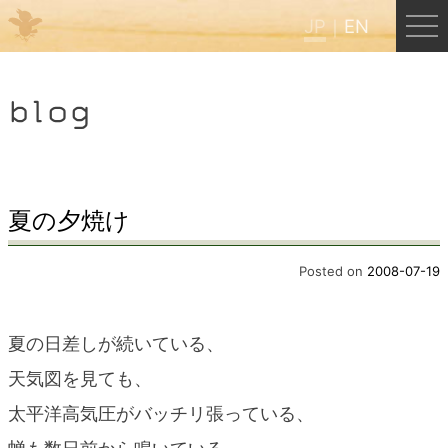
JP
EN
Menu
blog
JP
EN
HOME
夏の夕焼け
B&B Cafe ほんぐう
Posted on
2008-07-19
くまのバックパッカーズ
夏の日差しが続いている、
天気図を見ても、
くまのエクスペリエンス
太平洋高気圧がバッチリ張っている、