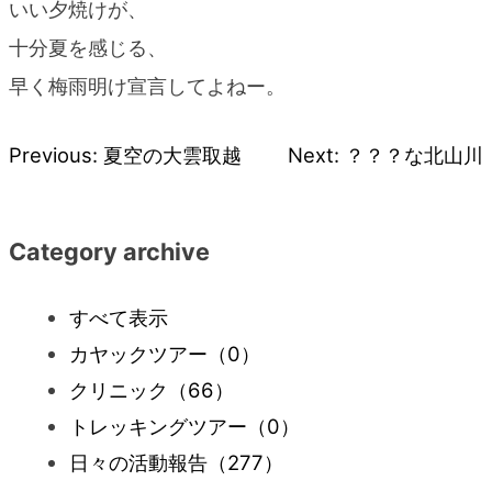
いい夕焼けが、
十分夏を感じる、
早く梅雨明け宣言してよねー。
Previous:
夏空の大雲取越
Next:
？？？な北山川
投
稿
Category archive
ナ
すべて表示
ビ
カヤックツアー
（0）
クリニック
（66）
ゲ
トレッキングツアー
（0）
ー
日々の活動報告
（277）