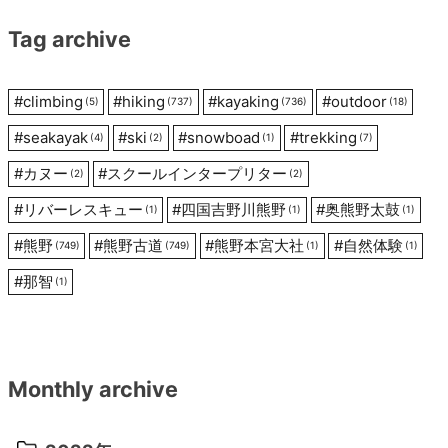
シ
Tag archive
ョ
#
climbing
#
hiking
#
kayaking
#
outdoor
(5)
(737)
(736)
(18)
ン
#
seakayak
#
ski
#
snowboad
#
trekking
(4)
(2)
(1)
(7)
#
カヌー
#
スクールインタープリター
(2)
(2)
#
リバーレスキュー
#
四国吉野川熊野
#
奥熊野太鼓
(1)
(1)
(1)
#
熊野
#
熊野古道
#
熊野本宮大社
#
自然体験
(749)
(749)
(1)
(1)
#
那智
(1)
Monthly archive