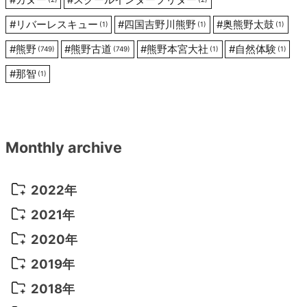
#
リバーレスキュー
#
四国吉野川熊野
#
奥熊野太鼓
(1)
(1)
(1)
#
熊野
#
熊野古道
#
熊野本宮大社
#
自然体験
(749)
(749)
(1)
(1)
#
那智
(1)
Monthly archive
2022年
2022年 10月
(1)
2021年
2022年 9月
(5)
2021年 12月
(8)
2020年
2022年 8月
(10)
2021年 11月
(5)
2020年 8月
(9)
2019年
2022年 7月
(11)
2021年 10月
(10)
2020年 7月
(10)
2019年 8月
(3)
2018年
2022年 6月
(22)
2021年 9月
(8)