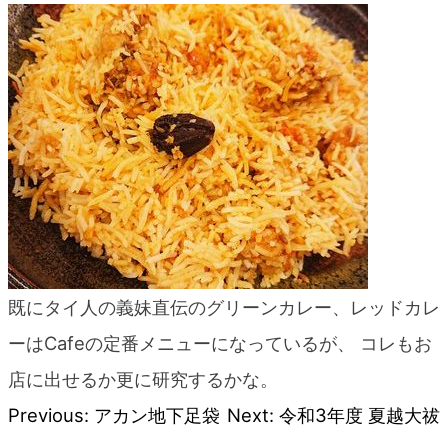
blog
既にタイ人の義妹直伝のグリーンカレー、レッドカレ
ーはCafeの定番メニューになっているが、 コレもお
店に出せるか更に研究するかな。
Previous:
アカン地下足袋
Next:
令和3年度 夏越大祓
投