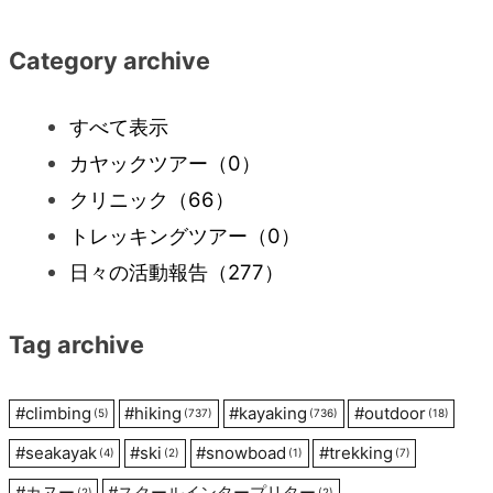
稿
Category archive
ナ
すべて表示
ビ
カヤックツアー
（0）
クリニック
（66）
ゲ
トレッキングツアー
（0）
ー
日々の活動報告
（277）
シ
Tag archive
ョ
#
climbing
#
hiking
#
kayaking
#
outdoor
(5)
(737)
(736)
(18)
ン
#
seakayak
#
ski
#
snowboad
#
trekking
(4)
(2)
(1)
(7)
#
カヌー
#
スクールインタープリター
(2)
(2)