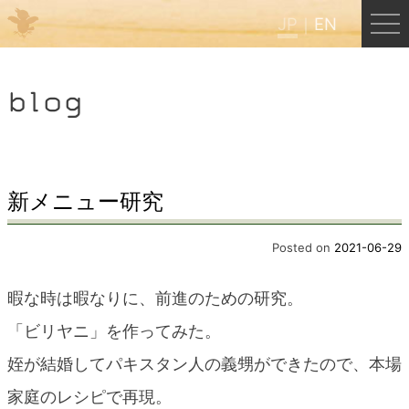
JP
EN
Menu
blog
JP
EN
HOME
新メニュー研究
B&B Cafe ほんぐう
Posted on
2021-06-29
暇な時は暇なりに、前進のための研究。
くまのバックパッカーズ
「ビリヤニ」を作ってみた。
姪が結婚してパキスタン人の義甥ができたので、本場
くまのエクスペリエンス
家庭のレシピで再現。