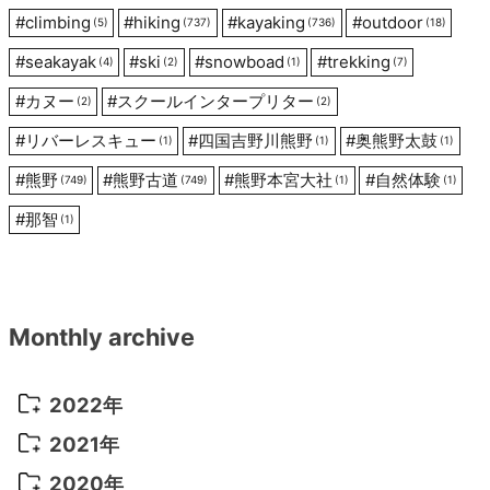
#
climbing
#
hiking
#
kayaking
#
outdoor
(5)
(737)
(736)
(18)
#
seakayak
#
ski
#
snowboad
#
trekking
(4)
(2)
(1)
(7)
#
カヌー
#
スクールインタープリター
(2)
(2)
#
リバーレスキュー
#
四国吉野川熊野
#
奥熊野太鼓
(1)
(1)
(1)
#
熊野
#
熊野古道
#
熊野本宮大社
#
自然体験
(749)
(749)
(1)
(1)
#
那智
(1)
Monthly archive
2022年
2022年 10月
(1)
2021年
2022年 9月
(5)
2021年 12月
(8)
2020年