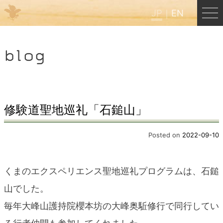
JP
EN
Menu
blog
JP
EN
HOME
修験道聖地巡礼「石鎚山」
B&B Cafe ほんぐう
Posted on
2022-09-10
くまのバックパッカーズ
くまのエクスペリエンス聖地巡礼プログラムは、石鎚
山でした。
くまのエクスペリエンス
毎年大峰山護持院櫻本坊の大峰奥駈修行で同行してい