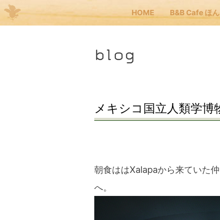
HOME
B&B Cafe ほ
Me
blog
JP
EN
HOM
メキシコ国立人類学博
B&B
くま
朝食ははXalapaから来てい
へ。
くま