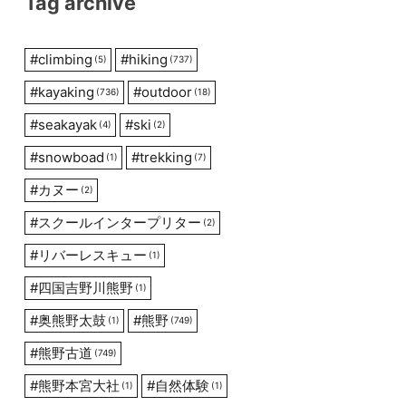
Tag archive
#
climbing
#
hiking
(5)
(737)
#
kayaking
#
outdoor
(736)
(18)
#
seakayak
#
ski
(4)
(2)
#
snowboad
#
trekking
(1)
(7)
#
カヌー
(2)
#
スクールインタープリター
(2)
#
リバーレスキュー
(1)
#
四国吉野川熊野
(1)
#
奥熊野太鼓
#
熊野
(1)
(749)
#
熊野古道
(749)
#
熊野本宮大社
#
自然体験
(1)
(1)