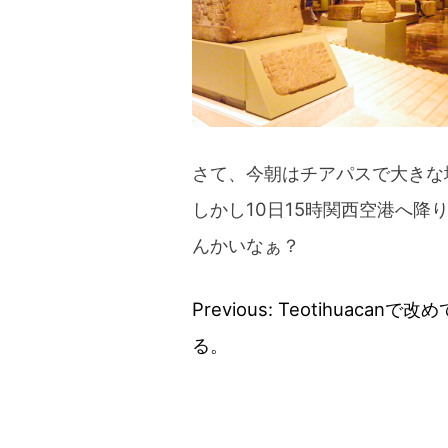
さて、今朝はチアパスで大きな
しかし10日15時関西空港へ降
んかいなぁ？
Previous:
Teotihuacanで改
投
る。
稿
ナ