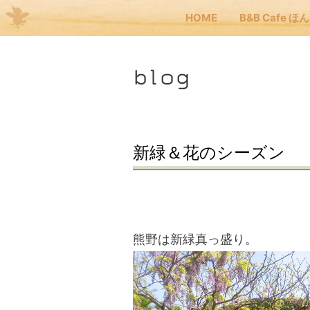
HOME
B&B Cafe ほ
Me
blog
JP
EN
HOM
新緑＆花のシーズン
B&B
くま
熊野は新緑真っ盛り。
くま