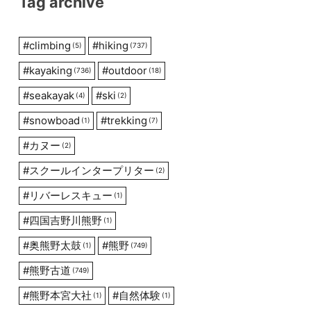
Tag archive
#
climbing
#
hiking
(5)
(737)
#
kayaking
#
outdoor
(736)
(18)
#
seakayak
#
ski
(4)
(2)
#
snowboad
#
trekking
(1)
(7)
#
カヌー
(2)
#
スクールインタープリター
(2)
#
リバーレスキュー
(1)
#
四国吉野川熊野
(1)
#
奥熊野太鼓
#
熊野
(1)
(749)
#
熊野古道
(749)
#
熊野本宮大社
#
自然体験
(1)
(1)