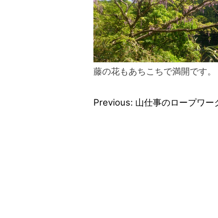
blog
藤の花もあちこちで満開です。
Previous:
山仕事のロープワー
投
稿
ナ
ビ
ゲ