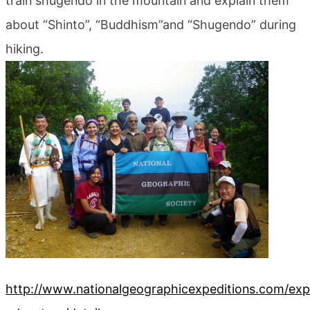
train shugendo in the mountain and explain them
blog
about “Shinto”, “Buddhism”and “Shugendo” during
hiking.
http://www.nationalgeographicexpeditions.com/expe