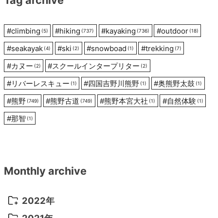
Tag archive
ョ
ン
#
climbing
#
hiking
#
kayaking
#
outdoor
(5)
(737)
(736)
(18)
#
seakayak
#
ski
#
snowboad
#
trekking
(4)
(2)
(1)
(7)
#
カヌー
#
スクールインタープリター
(2)
(2)
#
リバーレスキュー
#
四国吉野川熊野
#
奥熊野太鼓
(1)
(1)
(1)
#
熊野
#
熊野古道
#
熊野本宮大社
#
自然体験
(749)
(749)
(1)
(1)
#
那智
(1)
Monthly archive
2022年
2022年 10月
(1)