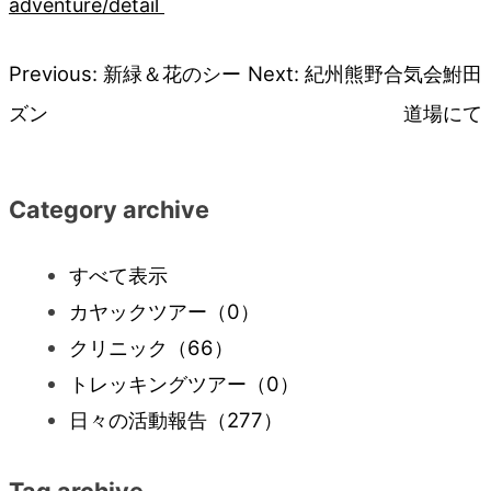
adventure/detail
Previous:
新緑＆花のシー
Next:
紀州熊野合気会鮒田
投
ズン
道場にて
稿
ナ
Category archive
ビ
すべて表示
カヤックツアー
（0）
ゲ
クリニック
（66）
ー
トレッキングツアー
（0）
日々の活動報告
（277）
シ