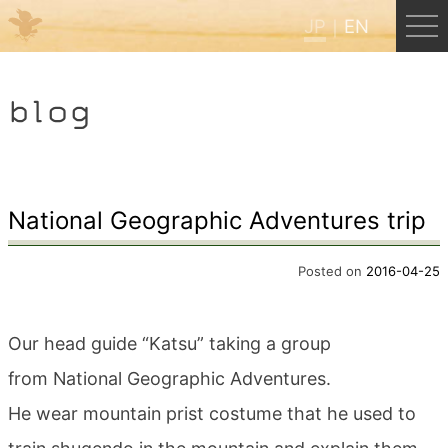
JP
EN
Menu
blog
JP
EN
HOME
National Geographic Adventures trip
B&B Cafe ほんぐう
Posted on
2016-04-25
くまのバックパッカーズ
Our head guide “Katsu” taking a group
from National Geographic Adventures.
くまのエクスペリエンス
He wear mountain prist costume that he used to