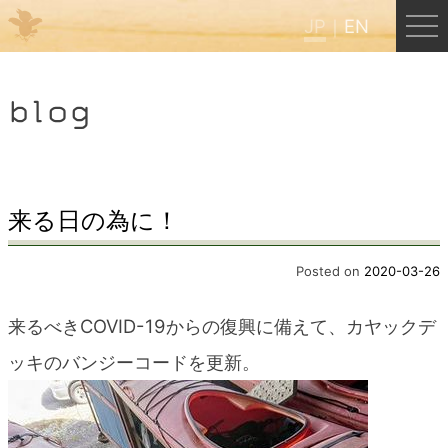
JP
EN
Menu
blog
JP
EN
HOME
来る日の為に！
B&B Cafe ほんぐう
Posted on
2020-03-26
来るべきCOVID-19からの復興に備えて、カヤック
デ
くまのバックパッカーズ
ッキのバンジーコードを更新。
くまのエクスペリエンス