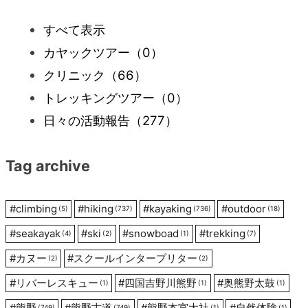
ビ
すべて表示
カヤックツアー
（0）
ゲ
クリニック
（66）
ー
トレッキングツアー
（0）
日々の活動報告
（277）
シ
Tag archive
ョ
ン
#
climbing
#
hiking
#
kayaking
#
outdoor
(5)
(737)
(736)
(18)
#
seakayak
#
ski
#
snowboad
#
trekking
(4)
(2)
(1)
(7)
#
カヌー
#
スクールインタープリター
(2)
(2)
#
リバーレスキュー
#
四国吉野川熊野
#
奥熊野太鼓
(1)
(1)
(1)
#
熊野
#
熊野古道
#
熊野本宮大社
#
自然体験
(749)
(749)
(1)
(1)