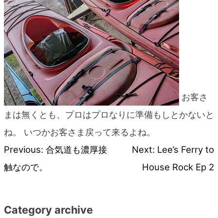
blog
お客さ
まは無くとも、プロはプロなりに準備もしとかない
と
ね。 いつかお客さま戻って来るよね。
Previous:
合気道も濃厚接
Next:
Lee’s Ferry to
投
触なので。
House Rock Ep 2
稿
ナ
Category archive