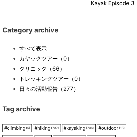
Kayak Episode 3
稿
ナ
Category archive
ビ
すべて表示
カヤックツアー
（0）
ゲ
クリニック
（66）
ー
トレッキングツアー
（0）
日々の活動報告
（277）
シ
Tag archive
ョ
ン
#
climbing
#
hiking
#
kayaking
#
outdoor
(5)
(737)
(736)
(18)