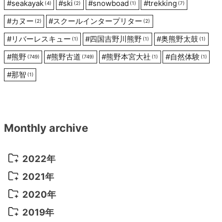
#
seakayak
#
ski
#
snowboad
#
trekking
(4)
(2)
(1)
(7)
#
カヌー
#
スクールインタープリター
(2)
(2)
#
リバーレスキュー
#
四国吉野川熊野
#
奥熊野太鼓
(1)
(1)
(1)
#
熊野
#
熊野古道
#
熊野本宮大社
#
自然体験
(749)
(749)
(1)
(1)
#
那智
(1)
Monthly archive
2022年
2022年 10月
(1)
2021年
2022年 9月
(5)
2021年 12月
(8)
2020年
2022年 8月
(10)
2021年 11月
(5)
2020年 8月
(9)
2019年