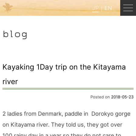
JP
EN
Menu
blog
JP
EN
HOME
Kayaking 1Day trip on the Kitayama
river
B&B Cafe ほんぐう
Posted on
2018-05-23
くまのバックパッカーズ
2 ladies from Denmark, paddle in Dorokyo gorge
くまのエクスペリエンス
on Kitayama river. They told us, they got over
100 rainy day in a year so they do not care to