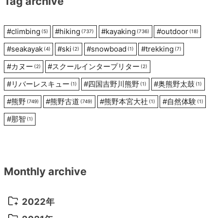
Tag archive
ン
#
climbing
#
hiking
#
kayaking
#
outdoor
(5)
(737)
(736)
(18)
#
seakayak
#
ski
#
snowboad
#
trekking
(4)
(2)
(1)
(7)
#
カヌー
#
スクールインタープリター
(2)
(2)
#
リバーレスキュー
#
四国吉野川熊野
#
奥熊野太鼓
(1)
(1)
(1)
#
熊野
#
熊野古道
#
熊野本宮大社
#
自然体験
(749)
(749)
(1)
(1)
#
那智
(1)
Monthly archive
2022年
2022年 10月
(1)