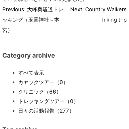
Previous:
大峰奥駈道トレ
Next:
Country Walkers
投
ッキング（玉置神社～本
hiking trip
稿
宮）
ナ
Category archive
ビ
すべて表示
ゲ
カヤックツアー
（0）
ー
クリニック
（66）
トレッキングツアー
（0）
シ
日々の活動報告
（277）
ョ