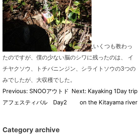
いくつも教わっ
たのですが、僕の少ない脳のシワに残ったのは、 イ
チヤクソウ、トチバニ
ンジン、シライトソウの3つの
みでしたが、大収穫でした。
Previous:
SNOOアウトド
Next:
Kayaking 1Day trip
投
アフェスティバル Day2
on the Kitayama river
稿
ナ
Category archive