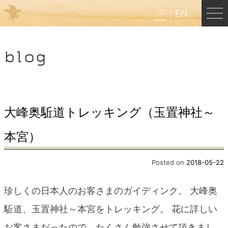
JP
EN
Menu
blog
JP
EN
HOME
大峰奥駈道トレッキング（玉置神社～
本宮）
B&B Cafe ほんぐう
Posted on
2018-05-22
くまのバックパッカーズ
珍しくの日本人のお客さまのガイディンク。 大峰奥
くまのエクスペリエンス
駈道、玉置神社～本宮をトレッキング。 花に詳しい
お客さまだったので、たくさん勉強させて頂きまし