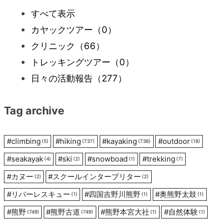
ビ
すべて表示
カヤックツアー
（0）
ゲ
クリニック
（66）
ー
トレッキングツアー
（0）
日々の活動報告
（277）
シ
Tag archive
ョ
ン
#
climbing
#
hiking
#
kayaking
#
outdoor
(5)
(737)
(736)
(18)
#
seakayak
#
ski
#
snowboad
#
trekking
(4)
(2)
(1)
(7)
#
カヌー
#
スクールインタープリター
(2)
(2)
#
リバーレスキュー
#
四国吉野川熊野
#
奥熊野太鼓
(1)
(1)
(1)
#
熊野
#
熊野古道
#
熊野本宮大社
#
自然体験
(749)
(749)
(1)
(1)