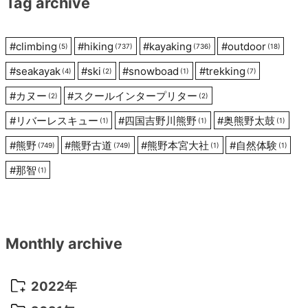
Tag archive
ョ
ン
#
climbing
#
hiking
#
kayaking
#
outdoor
(5)
(737)
(736)
(18)
#
seakayak
#
ski
#
snowboad
#
trekking
(4)
(2)
(1)
(7)
#
カヌー
#
スクールインタープリター
(2)
(2)
#
リバーレスキュー
#
四国吉野川熊野
#
奥熊野太鼓
(1)
(1)
(1)
#
熊野
#
熊野古道
#
熊野本宮大社
#
自然体験
(749)
(749)
(1)
(1)
#
那智
(1)
Monthly archive
2022年