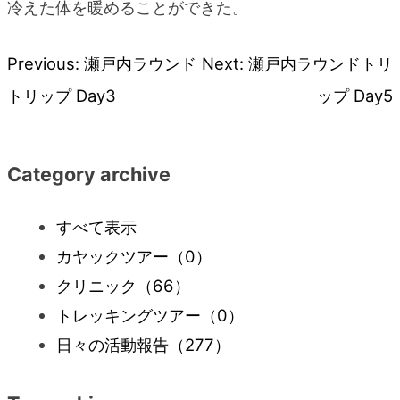
冷えた体を暖めることができた。
Previous:
瀬戸内ラウンド
Next:
瀬戸内ラウンドトリ
投
トリップ Day3
ップ Day5
稿
ナ
Category archive
ビ
すべて表示
カヤックツアー
（0）
ゲ
クリニック
（66）
ー
トレッキングツアー
（0）
日々の活動報告
（277）
シ