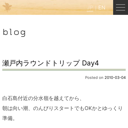
JP
EN
Menu
blog
JP
EN
HOME
瀬戸内ラウンドトリップ Day4
B&B Cafe ほんぐう
Posted on
2010-03-04
くまのバックパッカーズ
白石島付近の分水嶺を越えてから、
朝は向い潮、のんびりスタートでもOKかとゆっくり
くまのエクスペリエンス
準備。