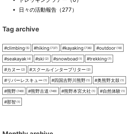
日々の活動報告
（277）
シ
Tag archive
ョ
ン
#
climbing
#
hiking
#
kayaking
#
outdoor
(5)
(737)
(736)
(18)
#
seakayak
#
ski
#
snowboad
#
trekking
(4)
(2)
(1)
(7)
#
カヌー
#
スクールインタープリター
(2)
(2)
#
リバーレスキュー
#
四国吉野川熊野
#
奥熊野太鼓
(1)
(1)
(1)
#
熊野
#
熊野古道
#
熊野本宮大社
#
自然体験
(749)
(749)
(1)
(1)
#
那智
(1)
Monthly archive