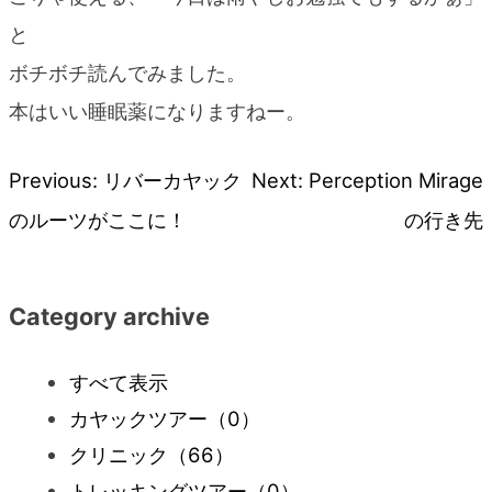
と
ボチボチ読んでみました。
本はいい睡眠薬になりますねー。
Previous:
リバーカヤック
Next:
Perception Mirage
投
のルーツがここに！
の行き先
稿
ナ
Category archive
ビ
すべて表示
カヤックツアー
（0）
ゲ
クリニック
（66）
ー
トレッキングツアー
（0）