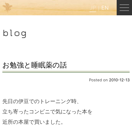
JP
EN
Menu
blog
JP
EN
HOME
お勉強と睡眠薬の話
B&B Cafe ほんぐう
Posted on
2010-12-13
くまのバックパッカーズ
先日の伊豆でのトレーニング時、
立ち寄ったコンビニで気になった本を
くまのエクスペリエンス
近所の本屋で買いました。