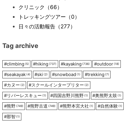
ー
クリニック
（66）
トレッキングツアー
（0）
シ
日々の活動報告
（277）
ョ
Tag archive
ン
#
climbing
#
hiking
#
kayaking
#
outdoor
(5)
(737)
(736)
(18)
#
seakayak
#
ski
#
snowboad
#
trekking
(4)
(2)
(1)
(7)
#
カヌー
#
スクールインタープリター
(2)
(2)
#
リバーレスキュー
#
四国吉野川熊野
#
奥熊野太鼓
(1)
(1)
(1)
#
熊野
#
熊野古道
#
熊野本宮大社
#
自然体験
(749)
(749)
(1)
(1)
#
那智
(1)