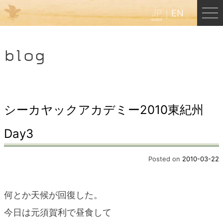
JP
EN
Menu
blog
JP
EN
HOME
シーカヤックアカデミー2010東紀州
Day3
B&B Cafe ほんぐう
Posted on
2010-03-22
くまのバックパッカーズ
何とか天候が回復した。
くまのエクスペリエンス
今日は元須賀利で昼食して