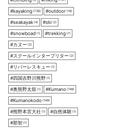
#
kayaking
#
outdoor
(736)
(18)
#
seakayak
#
ski
(4)
(2)
#
snowboad
#
trekking
(1)
(7)
#
カヌー
(2)
#
スクールインタープリター
(2)
#
リバーレスキュー
(1)
#
四国吉野川熊野
(1)
#
奥熊野太鼓
#
Kumano
(1)
(749)
#
Kumanokodo
(749)
#
熊野本宮大社
#
自然体験
(1)
(1)
#
那智
(1)