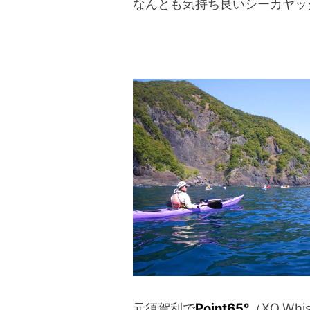
なんとも気持ち良いシーカヤッ
元須賀利で
Point65°
（XO,Whis