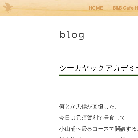
HOME
B&B Cafe 
Me
blog
JP
EN
HOM
シーカヤックアカデミー2
B&B 
Kuma
何とか天候が回復した。
今日は元須賀利で昼食して
Kuma
小山浦へ帰るコースで開講する