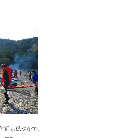
If you are viewing this from a smartphone,
please use the QR code here.
付近も穏やかで、