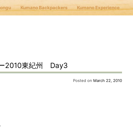
Hongu
Kumano Backpackers
Kumano Experience
nu
E
010東紀州 Day3
Cafe Hongu
Posted on
March 22, 2010
no Backpackers
no Experience
。