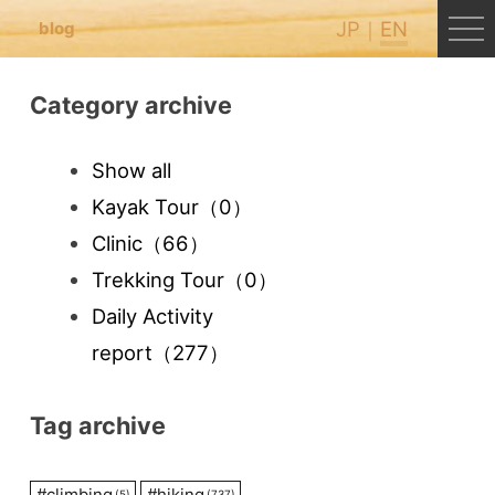
JP
EN
blog
Category archive
Show all
Kayak Tour
（0）
Clinic
（66）
Trekking Tour
（0）
Daily Activity
report
（277）
Tag archive
#
climbing
#
hiking
(5)
(737)