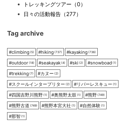
トレッキングツアー
（0）
日々の活動報告
（277）
Tag archive
#
climbing
#
hiking
#
kayaking
(5)
(737)
(736)
#
outdoor
#
seakayak
#
ski
#
snowboad
(18)
(4)
(2)
(1)
#
trekking
#
カヌー
(7)
(2)
#
スクールインタープリター
#
リバーレスキュー
(2)
(1)
#
四国吉野川熊野
#
奥熊野太鼓
#
熊野
(1)
(1)
(749)
#
熊野古道
#
熊野本宮大社
#
自然体験
(749)
(1)
(1)
#
那智
(1)