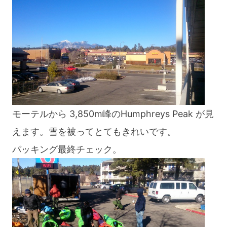
blog
モーテルから 3,850m峰のHumphreys Peak が見
えます。雪を被ってとてもきれいです。
パッキング最終チェック。