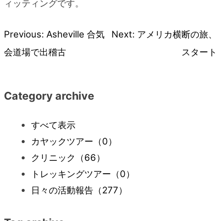
ィッティングです。
Previous:
Asheville 合気
Next:
アメリカ横断の旅、
投
会道場で出稽古
スタート
稿
ナ
Category archive
ビ
すべて表示
カヤックツアー
（0）
ゲ
クリニック
（66）
ー
トレッキングツアー
（0）
日々の活動報告
（277）
シ