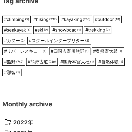
Tag archive
ョ
ン
#
climbing
#
hiking
#
kayaking
#
outdoor
(5)
(737)
(736)
(18)
#
seakayak
#
ski
#
snowboad
#
trekking
(4)
(2)
(1)
(7)
#
カヌー
#
スクールインタープリター
(2)
(2)
#
リバーレスキュー
#
四国吉野川熊野
#
奥熊野太鼓
(1)
(1)
(1)
#
熊野
#
熊野古道
#
熊野本宮大社
#
自然体験
(749)
(749)
(1)
(1)
#
那智
(1)
Monthly archive
2022年