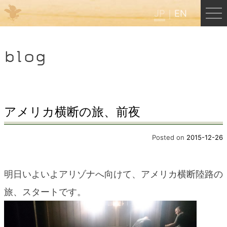
JP
EN
Menu
blog
JP
EN
HOME
アメリカ横断の旅、前夜
B&B Cafe ほんぐう
Posted on
2015-12-26
くまのバックパッカーズ
明日いよいよアリゾナへ向けて、アメリカ横断陸路の
旅、スタートです。
くまのエクスペリエンス