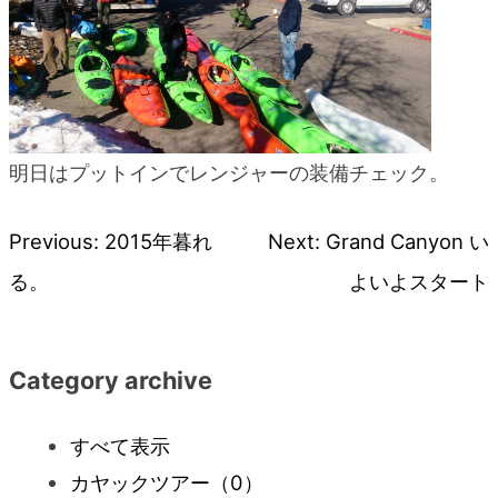
明日はプットインでレンジャーの装備チェック。
Previous:
2015年暮れ
Next:
Grand Canyon い
投
る。
よいよスタート
稿
ナ
Category archive
ビ
すべて表示
カヤックツアー
（0）
ゲ