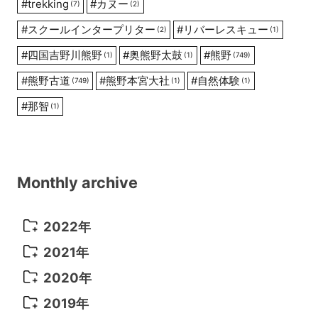
#
trekking
#
カヌー
(7)
(2)
#
スクールインタープリター
#
リバーレスキュー
(2)
(1)
#
四国吉野川熊野
#
奥熊野太鼓
#
熊野
(1)
(1)
(749)
#
熊野古道
#
熊野本宮大社
#
自然体験
(749)
(1)
(1)
#
那智
(1)
Monthly archive
2022年
2022年 10月
(1)
2021年
2022年 9月
(5)
2021年 12月
(8)
2020年
2022年 8月
(10)
2021年 11月
(5)
2020年 8月
(9)
2019年