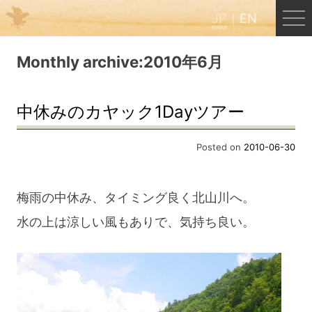
JP
EN
Menu
Monthly archive:2010年6月
JP
EN
中休みのカヤック1Dayツアー
HOME
Posted on
2010-06-30
B&B Cafe ほんぐう
梅雨の中休み、タイミング良く北山川へ。
水の上は涼しい風もありで、気持ち良い。
くまのバックパッカーズ
くまのエクスペリエンス