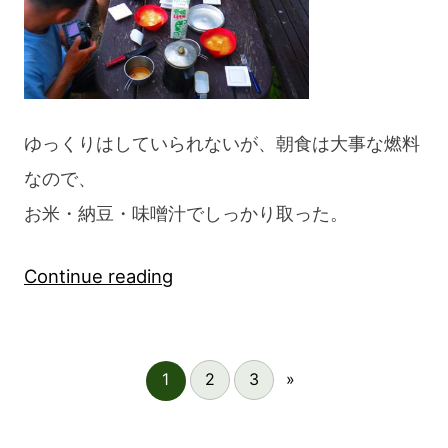
ゆっくりはしていられないが、朝食は大事な燃料
なので、
お米・納豆・味噌汁でしっかり取った。
“Kayak
Continue reading
Commando
Trip”玄
1
2
3
»
界
灘”Day8”