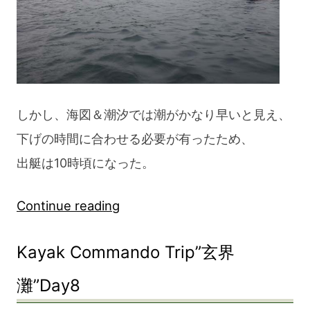
しかし、海図＆潮汐では潮がかなり早いと見え、
下げの時間に合わせる必要が有ったため、
出艇は10時頃になった。
“Kayak
Continue reading
Commando
Kayak Commando Trip”玄界
Trip”玄
界
灘”Day8
灘”Day9”