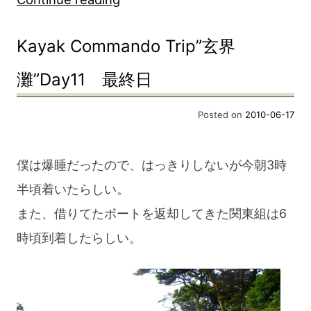
Kayak
Kayak Commando Trip”玄界
Commando
Trip
灘”Day11 最終日
回
Posted on
2010-06-17
想”
僕は爆睡だったので、はっきりしないが今朝3時
半頃着いたらしい。
また、借りてたボートを返却してきた関東組は6
時頃到着したらしい。