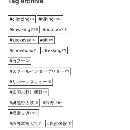
Tag archive
#
climbing
#
hiking
(5)
(737)
#
kayaking
#
outdoor
(736)
(18)
#
seakayak
#
ski
(4)
(2)
#
snowboad
#
trekking
(1)
(7)
#
カヌー
(2)
#
スクールインタープリター
(2)
#
リバーレスキュー
(1)
#
四国吉野川熊野
(1)
#
奥熊野太鼓
#
熊野
(1)
(749)
#
熊野古道
(749)
#
熊野本宮大社
#
自然体験
(1)
(1)