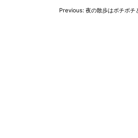
Previous:
夜の散歩はボチボチ
投
稿
ナ
ビ
ゲ
ー
シ
ョ