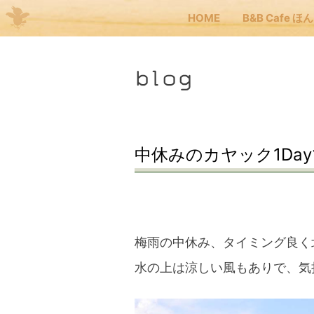
HOME
B&B Cafe ほ
Me
blog
JP
EN
HOM
中休みのカヤック1Da
B&B
くま
梅雨の中休み、タイミング良く
水の上は涼しい風もありで、気
くま