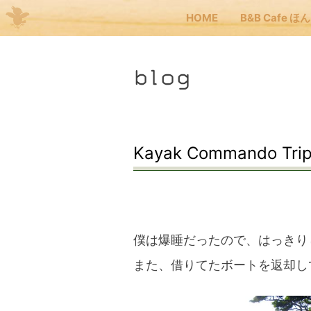
HOME
B&B Cafe ほ
Me
blog
JP
EN
HOM
Kayak Commando T
B&B
くま
僕は爆睡だったので、はっきり
また、借りてたボートを返却し
くま