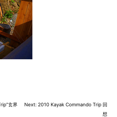
Trip”玄界
Next:
2010 Kayak Commando Trip 回
想