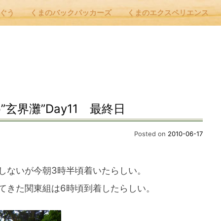
んぐう
くまのバックパッカーズ
くまのエクスペリエンス
nu
E
rip”玄界灘”Day11 最終日
 Cafe ほんぐう
Posted on
2010-06-17
のバックパッカーズ
しないが今朝3時半頃着いたらしい。
てきた関東組は6時頃到着したらしい。
のエクスペリエンス