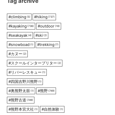
Tag archive
#
climbing
#
hiking
(5)
(737)
#
kayaking
#
outdoor
(736)
(18)
#
seakayak
#
ski
(4)
(2)
#
snowboad
#
trekking
(1)
(7)
#
カヌー
(2)
#
スクールインタープリター
(2)
#
リバーレスキュー
(1)
#
四国吉野川熊野
(1)
#
奥熊野太鼓
#
熊野
(1)
(749)
#
熊野古道
(749)
#
熊野本宮大社
#
自然体験
(1)
(1)